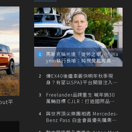
馬斯克稱光達「徒勞之舉」！Wa
ymo執行長嗆：純視覺難達真正
自動駕駛
傳EX40後繼車最快明年秋季現
身？有望以SPA3平台開發注入80
0V動力
Freelander品牌重生 喊年銷30
萬輛目標 CJLR：打造國際品牌
out平
半數銷量來自全球！
與世界頂尖樂團相遇 Mercedes-
Benz Pass 白金會員優先購票維
也納愛樂