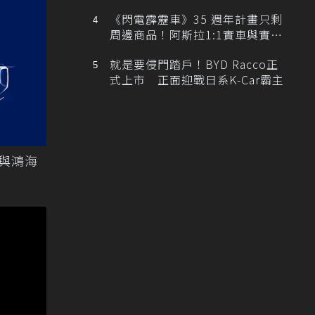
排跑車開發中！
《閃電霹靂車》35 週年計畫只剩
周邊商品！阿斯拉1:1實車與實體
展覽雙雙喊卡
就是要侵門踏戶！BYD Racco正
式上市 正面迎戰日系K-Car霸主
t與鴻海