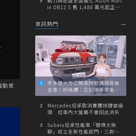
動力與底盤全面進化 Aston Mart
in DB12 S 售 1,488 萬元起正式
登台
車訊熱門
李多慧大方公開車牌號碼揭背後
美電動車
含意！粉絲讚：忘記停哪還能幫
忙找車
Mercedes坦承取消實體按鍵做過
頭 但車內大螢幕不會因此消失
Subaru坦承性能車「變得太無
聊」成立全新性能部門，三款手