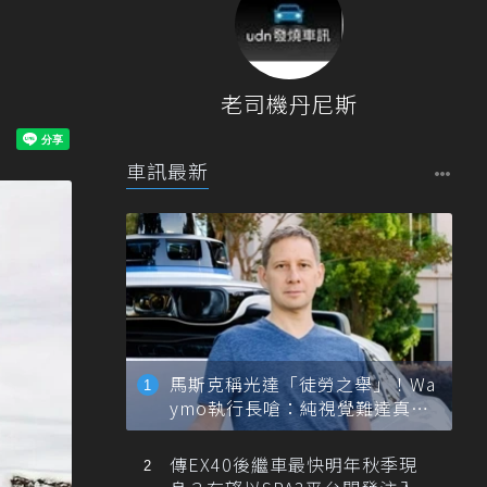
老司機丹尼斯
車訊最新
馬斯克稱光達「徒勞之舉」！Wa
ymo執行長嗆：純視覺難達真正
自動駕駛
傳EX40後繼車最快明年秋季現