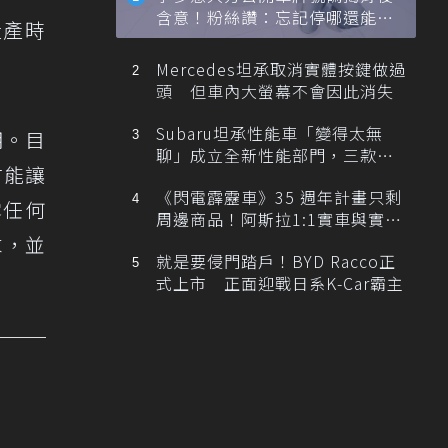
含意！粉絲讚：忘記停哪還能幫
量產時
忙找車
Mercedes坦承取消實體按鍵做過
頭 但車內大螢幕不會因此消失
Subaru坦承性能車「變得太無
明。目
聊」成立全新性能部門，三款手
才能讓
排跑車開發中！
《閃電霹靂車》35 週年計畫只剩
露任何
周邊商品！阿斯拉1:1實車與實體
展覽雙雙喊卡
求，並
就是要侵門踏戶！BYD Racco正
式上市 正面迎戰日系K-Car霸主