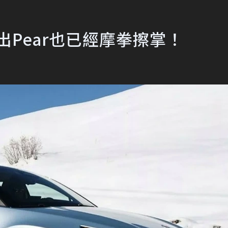
照露出Pear也已經摩拳擦掌！