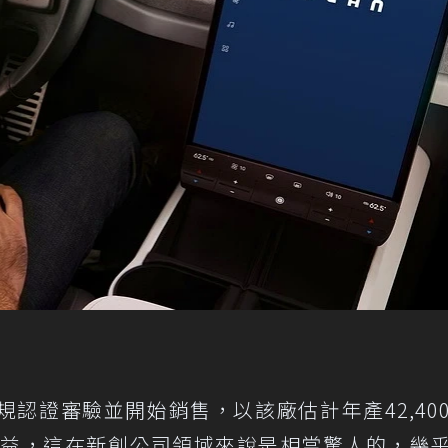
得法規認證審驗並開始銷售，以該廠估計年產42,40
正收益，這在新創公司領域來說是相當驚人的，幾