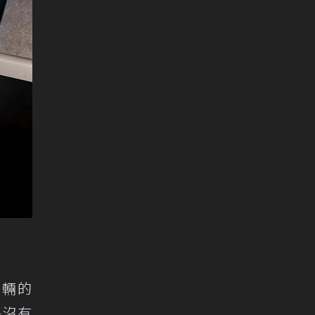
0輛的
乎沒有