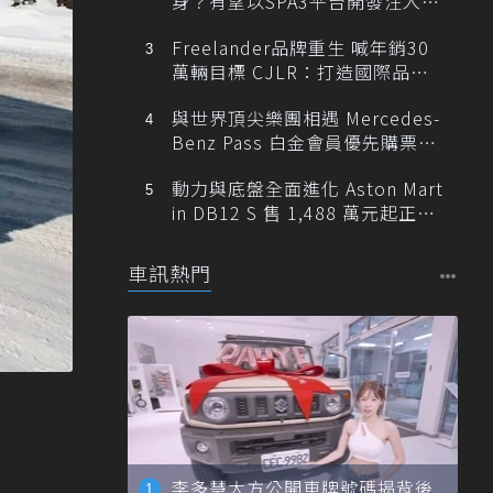
身？有望以SPA3平台開發注入80
0V動力
Freelander品牌重生 喊年銷30
萬輛目標 CJLR：打造國際品牌
半數銷量來自全球！
與世界頂尖樂團相遇 Mercedes-
Benz Pass 白金會員優先購票維
也納愛樂
動力與底盤全面進化 Aston Mart
in DB12 S 售 1,488 萬元起正式
登台
車訊熱門
李多慧大方公開車牌號碼揭背後