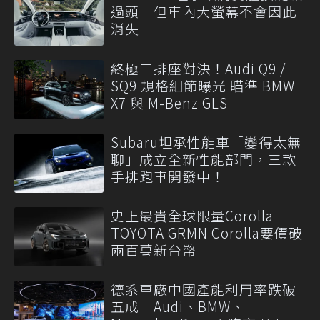
過頭 但車內大螢幕不會因此
消失
終極三排座對決！Audi Q9 /
SQ9 規格細節曝光 瞄準 BMW
X7 與 M-Benz GLS
Subaru坦承性能車「變得太無
聊」成立全新性能部門，三款
手排跑車開發中！
史上最貴全球限量Corolla
TOYOTA GRMN Corolla要價破
兩百萬新台幣
德系車廠中國產能利用率跌破
五成 Audi、BMW、