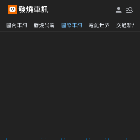
國內車訊
發燒試駕
國際車訊
電能世界
交通新訊