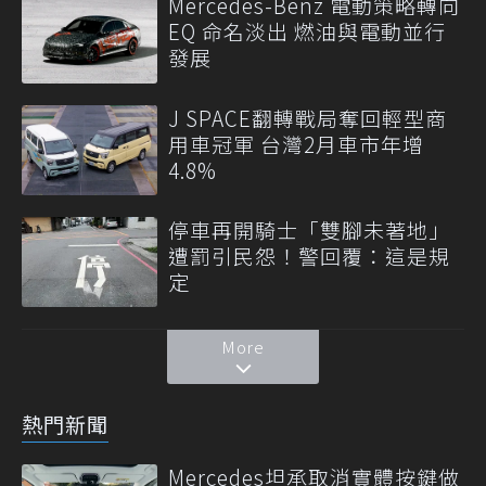
Mercedes-Benz 電動策略轉向
EQ 命名淡出 燃油與電動並行
發展
J SPACE翻轉戰局奪回輕型商
用車冠軍 台灣2月車市年增
4.8%
停車再開騎士「雙腳未著地」
遭罰引民怨！警回覆：這是規
定
More
熱門新聞
Mercedes坦承取消實體按鍵做