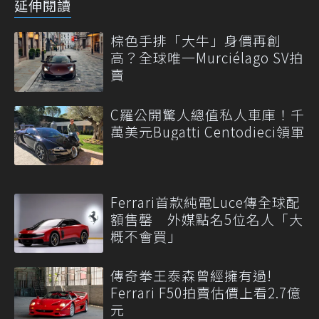
延伸閱讀
棕色手排「大牛」身價再創
高？全球唯一Murciélago SV拍
賣
C羅公開驚人總值私人車庫！千
萬美元Bugatti Centodieci領軍
Ferrari首款純電Luce傳全球配
額售罄 外媒點名5位名人「大
概不會買」
傳奇拳王泰森曾經擁有過!
Ferrari F50拍賣估價上看2.7億
元