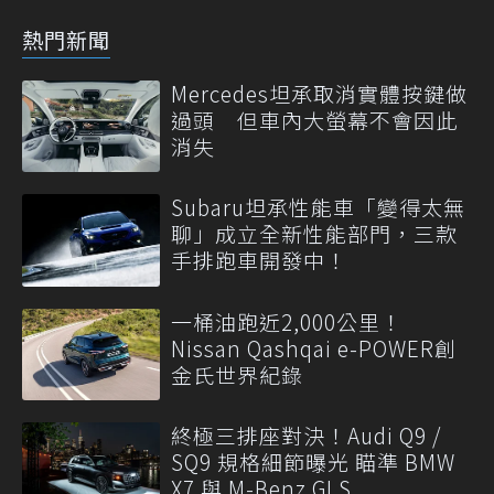
熱門新聞
Mercedes坦承取消實體按鍵做
過頭 但車內大螢幕不會因此
消失
Subaru坦承性能車「變得太無
聊」成立全新性能部門，三款
手排跑車開發中！
一桶油跑近2,000公里！
Nissan Qashqai e-POWER創
金氏世界紀錄
終極三排座對決！Audi Q9 /
SQ9 規格細節曝光 瞄準 BMW
X7 與 M-Benz GLS