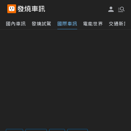
國內車訊
發燒試駕
國際車訊
電能世界
交通新訊