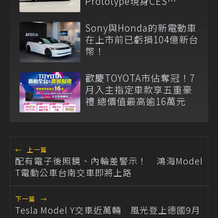
Prototype現身CES
2026！
Sony與Honda的新電動車
在上市前已虧損104億新台
幣！
歡慶TOYOTA市佔奪冠！7
月入主指定車款享五重豪
禮 總價值最高逾16萬元
←
上一篇
配有電子後照鏡、內輪差警示！ 鴻海Model
T電動公車台南交車即將上路
下一篇
→
Tesla Model Y交車近萬輛 風光登上德國9月