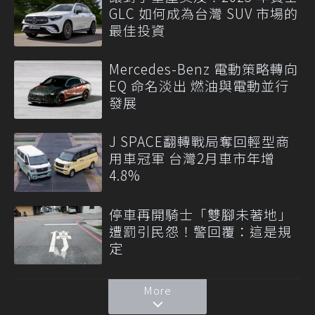
GLC 如何成為台灣 SUV 市場的
最佳投資
Mercedes-Benz 電動策略轉向
EQ 命名淡出 燃油與電動並行
發展
J SPACE翻轉戰局奪回輕型商
用車冠軍 台灣2月車市年增
4.8%
停車再開騎士「雙腳未著地」
遭罰引民怨！警回覆：這是規
定
More