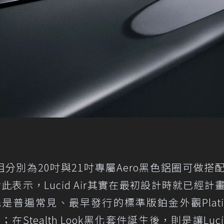
供了兩組分別為20吋與21吋專屬Aero黑色鋁圈可做搭
ns對此表示，Lucid Air其實在最初設計時就已經計
普遍常見、最早發行的標準版鉑金外觀Plati
；在Stealth Look黑化套件誕生後，則是讓Lucid