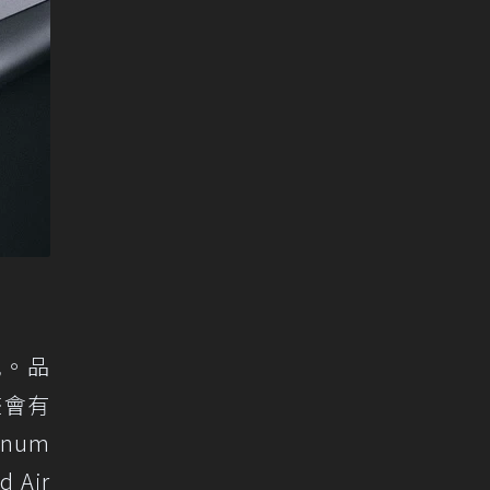
配。品
畫會有
num
 Air