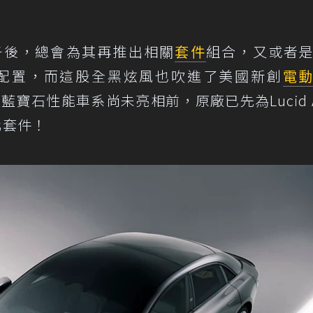
子後，總會為其再推出相關
套件
組合，又或者
全黑色的配置，而這股全黑炫風也吹進了美國新創
電
藍寶石性能車系尚未亮相前，原廠已先為Lucid A
黑化套件！