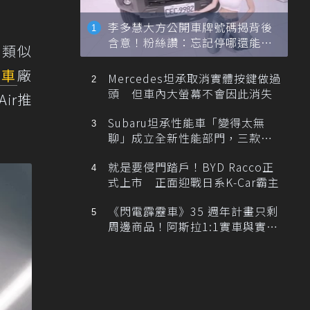
李多慧大方公開車牌號碼揭背後
含意！粉絲讚：忘記停哪還能幫
是類似
忙找車
動車
廠
Mercedes坦承取消實體按鍵做過
頭 但車內大螢幕不會因此消失
ir推
Subaru坦承性能車「變得太無
聊」成立全新性能部門，三款手
排跑車開發中！
就是要侵門踏戶！BYD Racco正
式上市 正面迎戰日系K-Car霸主
《閃電霹靂車》35 週年計畫只剩
周邊商品！阿斯拉1:1實車與實體
展覽雙雙喊卡