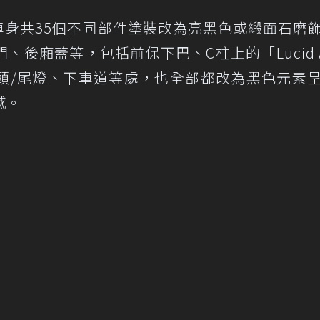
套件將車身共35個不同部件塗裝改為亮黑色或緞面石磨
後廂蓋等，包括前保下巴、C柱上的「Lucid A
頭/尾燈、下車道等處，也全部都改為黑色元素
感。