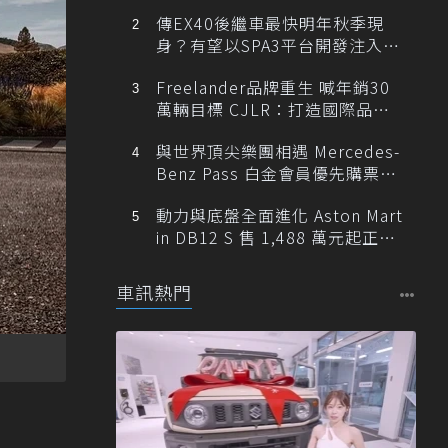
傳EX40後繼車最快明年秋季現
身？有望以SPA3平台開發注入80
0V動力
Freelander品牌重生 喊年銷30
萬輛目標 CJLR：打造國際品牌
半數銷量來自全球！
與世界頂尖樂團相遇 Mercedes-
Benz Pass 白金會員優先購票維
也納愛樂
動力與底盤全面進化 Aston Mart
in DB12 S 售 1,488 萬元起正式
登台
車訊熱門