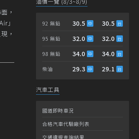
油價一覽 (8/3~8/9)
飾面，
ir」
30.5
30.5
92 無鉛
呈現，
32.0
32.0
95 無鉛
34.0
34.0
98 無鉛
29.3
29.1
柴油
汽車工具
國道即時車況
合格汽車代驗廠列表
交通違規查詢結果