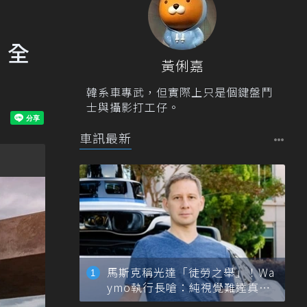
」全
黃俐嘉
韓系車專武，但實際上只是個鍵盤鬥
士與攝影打工仔。
車訊最新
馬斯克稱光達「徒勞之舉」！Wa
ymo執行長嗆：純視覺難達真正
自動駕駛