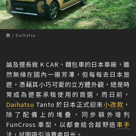
圖 / Daihatsu
論及擅長做 K CAR、麵包車的日本車廠，雖
然無緣在國內一親芳澤，但每每去日本旅
遊，憑藉其小巧可愛的立方體外觀，總是時
常成為遊客承租使用的首選，而日前，
Daihatsu
Tanto 於日本正式迎來
小改款
，
除了配備上的堆疊，同步額外增列
FunCross 車型，以都會結合越野造
車手
法，試圖吸引消費者目光。