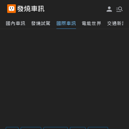
國內車訊
發燒試駕
國際車訊
電能世界
交通新訊