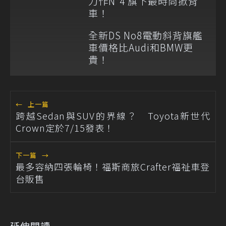
力作N°4 旗下最時尚掀背
車！
全新DS No8電動斜背旗艦
車價格比Audi和BMW更
貴！
←
上一篇
跨越Sedan與SUV的界線？ Toyota新世代
Crown定於7/15發表！
下一篇
→
最多容納四張輪椅！福斯商旅Crafter福祉車登
台販售
延伸閱讀