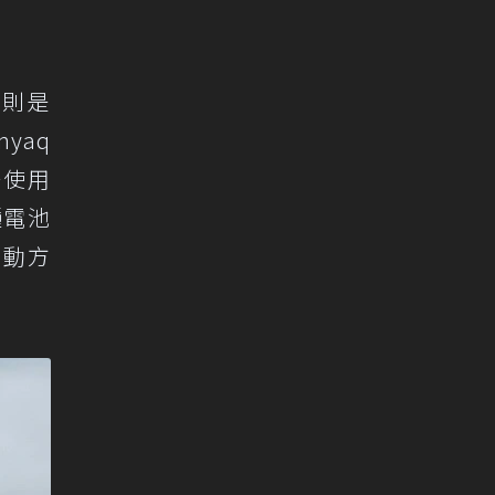
後則是
nyaq
唯一使用
種電池
驅動方