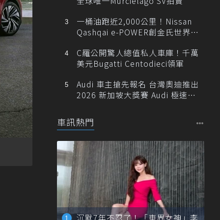
全球唯一Murciélago SV拍賣
一桶油跑近2,000公里！Nissan
Qashqai e-POWER創金氏世界紀
錄
C羅公開驚人總值私人車庫！千萬
美元Bugatti Centodieci領軍
Audi 車主搶先報名 台灣奧迪推出
2026 新加坡大獎賽 Audi 極速之
旅
車訊熱門
沉默7年不忍了！「車界女神」李