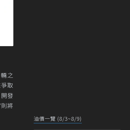
2輛之
來爭取
，開發
V則將
油價一覽 (8/3~8/9)