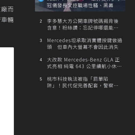
冠儀發長文控職場性騷、黑幕
該廠而
行車輛
李多慧大方公開車牌號碼揭背後
含意！粉絲讚：忘記停哪還能幫
忙找車
Mercedes坦承取消實體按鍵做過
頭 但車內大螢幕不會因此消失
大改款 Mercedes-Benz GLA 正
式亮相 純電 643 公里續航小休
旅！
桃市科技執法被指「罰單陷
阱」！民代促完善配套，警察局
提數據回應