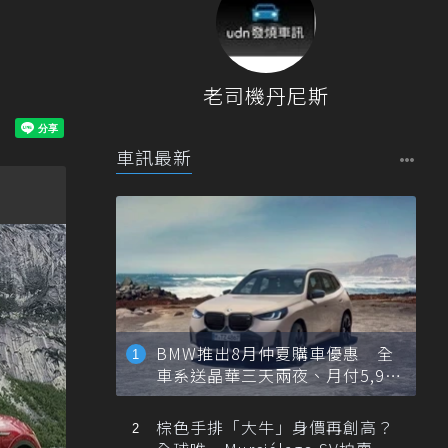
老司機丹尼斯
車訊最新
BMW推出8月仲夏購車優惠 全
車系送晶華三天兩夜、月付5,900
元起
棕色手排「大牛」身價再創高？