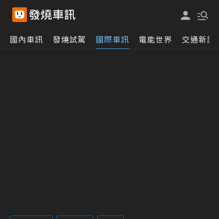
國內車訊
發燒試駕
國際車訊
電能世界
交通新訊