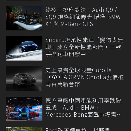
終極三排座對決！Audi Q9 /
SQ9 規格細節曝光 瞄準 BMW
X7 與 M-Benz GLS
Subaru坦承性能車「變得太無
聊」成立全新性能部門，三款
手排跑車開發中！
史上最貴全球限量Corolla
TOYOTA GRMN Corolla要價破
兩百萬新台幣
德系車廠中國產能利用率跌破
五成 Audi、BMW、
Mercedes-Benz面臨市場需求
轉變
Ford砍平價車拚「越野界