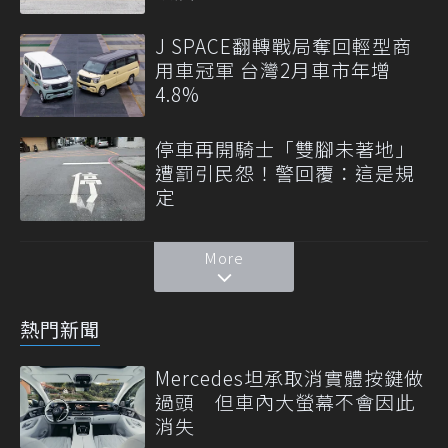
J SPACE翻轉戰局奪回輕型商
用車冠軍 台灣2月車市年增
4.8%
停車再開騎士「雙腳未著地」
遭罰引民怨！警回覆：這是規
定
More
熱門新聞
Mercedes坦承取消實體按鍵做
過頭 但車內大螢幕不會因此
消失