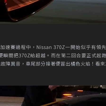
賽過程中，Nissan 370Z一開始似乎有領
laid接著便瞬間把370Z給超越。而在第二回合要正式起
的機械故障異音，車尾部分接著便冒出橘色火焰！看來3