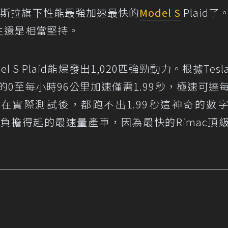
特斯拉旗下性能最強加速最快的
Model S
Plaid了
主還是相當堅持。
l S Plaid能爆發出1,020匹強勁動力。根據Tes
aid的0至每小時96公里加速僅需1.99秒，極速可達
體在實際測試後，都跑不出1.99秒這神奇的數
羅大眾較負擔得起的最速量產車，因為最快的Rimac頂