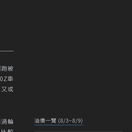
超跑被
0Z車
，又或
油價一覽 (8/3~8/9)
輛渦輪
果比較