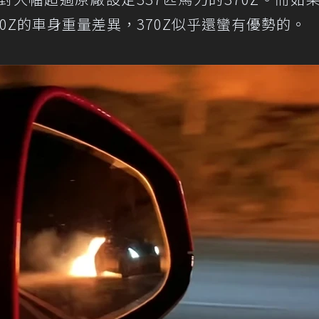
issan 370Z的車身重量差異，370Z似乎還蠻有優勢的。