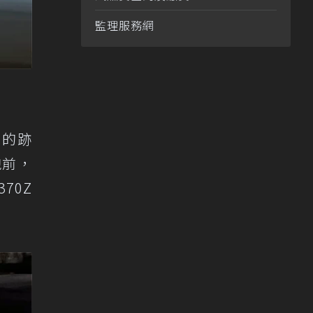
監理服務網
先的跡
跑前，
70Z