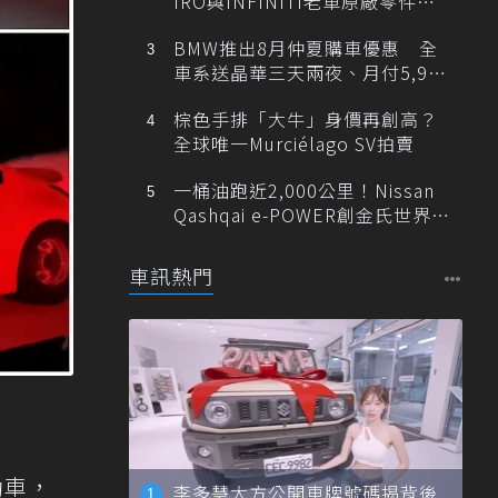
IRO與INFINITI老車原廠零件最
低1折
BMW推出8月仲夏購車優惠 全
車系送晶華三天兩夜、月付5,900
元起
棕色手排「大牛」身價再創高？
全球唯一Murciélago SV拍賣
一桶油跑近2,000公里！Nissan
Qashqai e-POWER創金氏世界紀
錄
車訊熱門
動車，
李多慧大方公開車牌號碼揭背後