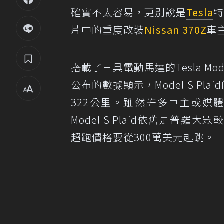
確實不太容易，更別說是
Tesla
片中的重度改裝
Nissan
370Z
車
搭載了三具電動馬達的Tesla Mode
公布的數據顯示，Model S Pl
322公里。雖然許多車主或媒
Model S Plaid依舊是普
超跑價格要從300萬美元起跳。