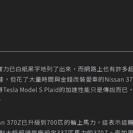
aid的驚人實力已白紙黑字地列了出來，而網路上也有許多
但花了大量時間與金錢改裝愛車的Nissan 37
la Model S Plaid的加速性能只是傳說而已
。
an 370Z已升級到700匹的輪上馬力，這表示這
大幅超過原廠設定337匹馬力的370Z。而如