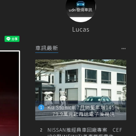
Lucas
車訊最新
Kia Stonic前7月銷量年增145%
79.9萬元起再送電子後視鏡
NISSAN推經典車回廠專案 CEF