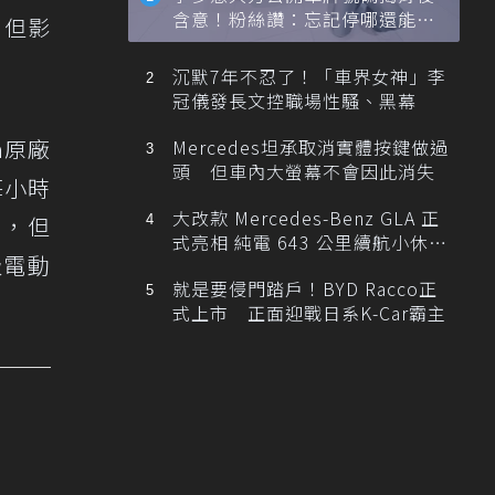
含意！粉絲讚：忘記停哪還能幫
。但影
忙找車
沉默7年不忍了！「車界女神」李
冠儀發長文控職場性騷、黑幕
la原廠
Mercedes坦承取消實體按鍵做過
頭 但車內大螢幕不會因此消失
每小時
大改款 Mercedes-Benz GLA 正
字，但
式亮相 純電 643 公里續航小休
級電動
旅！
就是要侵門踏戶！BYD Racco正
式上市 正面迎戰日系K-Car霸主