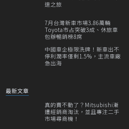
速之旅
7月台灣新車市場3.86萬輛
Toyota市占突破3成、休旅車
包辦暢銷榜8席
中國車企極限洗牌！新車出不
停利潤率僅剩1.5%，主流車廠
急出海
最新文章
真的賣不動了？Mitsubishi漸
遭經銷商淘汰，並且專注二手
市場尋商機！