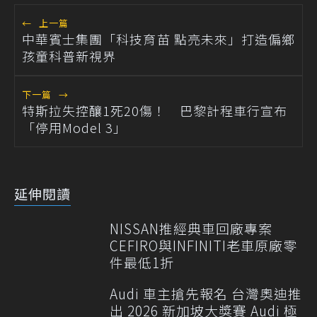
←
上一篇
中華賓士集團「科技育苗 點亮未來」打造偏鄉
孩童科普新視界
下一篇
→
特斯拉失控釀1死20傷！ 巴黎計程車行宣布
「停用Model 3」
延伸閱讀
NISSAN推經典車回廠專案
CEFIRO與INFINITI老車原廠零
件最低1折
Audi 車主搶先報名 台灣奧迪推
出 2026 新加坡大獎賽 Audi 極