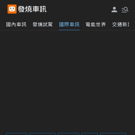
國內車訊
發燒試駕
國際車訊
電能世界
交通新訊