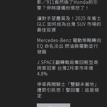
影／911竟然換了Honda的引
擎？保時捷鐵粉憤怒了！
讓對手望塵莫及！2025 年賓士
GLC 如何成為台灣 SUV 市場的
最佳投資
Mercedes-Benz 電動策略轉向
EQ 命名淡出 燃油與電動並行
發展
J SPACE翻轉戰局奪回輕型商
用車冠軍 台灣2月車市年增
4.8%
停車再開騎士「雙腳未著地」
遭罰引民怨！警回覆：這是規
定