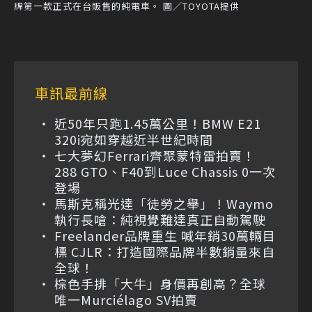
牌第一款正式在台販售的純電車。 圖／TOYOTA提供
車訊最前線
近50年只跑1.45萬公里！BMW E21
320i宛如穿越近半世紀時間
七大夢幻Ferrari齊聚蒙特雷拍賣！
288 GTO、F40到Luce Chassis 0一次
登場
馬斯克稱光達「徒勞之舉」！Waymo
執行長嗆：純視覺難達真正自動駕駛
Freelander品牌重生 喊年銷30萬輛目
標 CJLR：打造國際品牌半數銷量來自
全球！
棕色手排「大牛」身價再創高？全球
唯一Murciélago SV拍賣