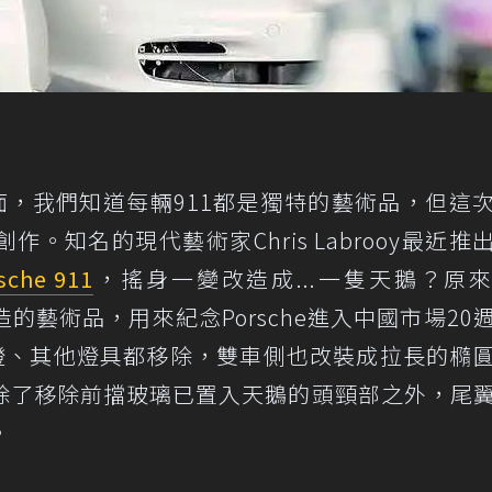
一面，我們知道每輛911都是獨特的藝術品，但這
。知名的現代藝術家Chris Labrooy最近推
sche 911
，搖身一變改造成...一隻天鵝？原
oy特別打造的藝術品，用來紀念Porsche進入中國市場20
尾燈、其他燈具都移除，雙車側也改裝成拉長的橢
除了移除前擋玻璃已置入天鵝的頭頸部之外，尾
。