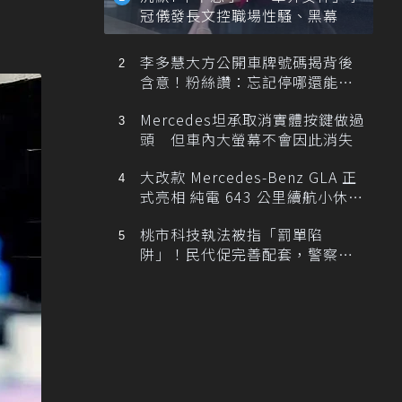
冠儀發長文控職場性騷、黑幕
李多慧大方公開車牌號碼揭背後
含意！粉絲讚：忘記停哪還能幫
忙找車
Mercedes坦承取消實體按鍵做過
頭 但車內大螢幕不會因此消失
大改款 Mercedes-Benz GLA 正
式亮相 純電 643 公里續航小休
旅！
桃市科技執法被指「罰單陷
阱」！民代促完善配套，警察局
提數據回應