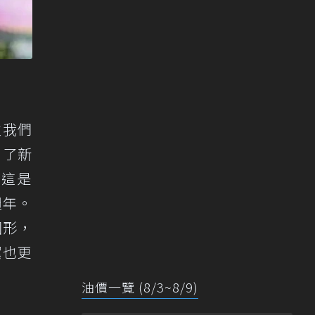
次我們
出了新
來這是
週年。
圓形，
翼也更
油價一覽 (8/3~8/9)