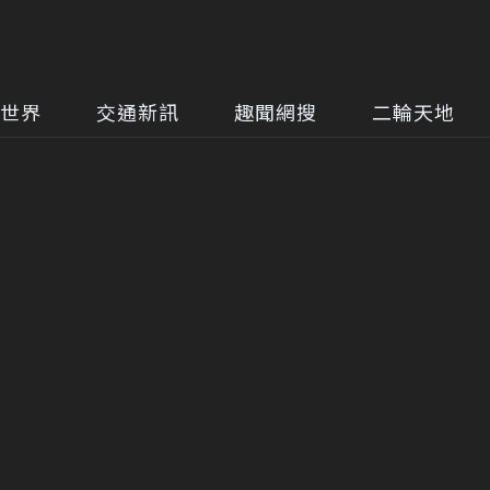
世界
交通新訊
趣聞網搜
二輪天地