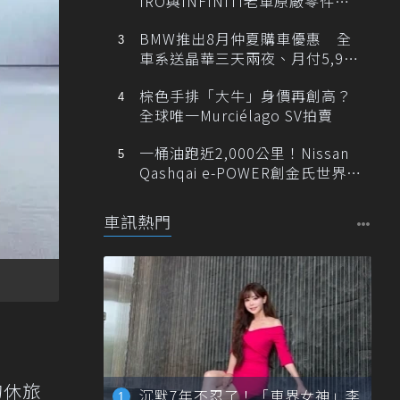
IRO與INFINITI老車原廠零件最
低1折
BMW推出8月仲夏購車優惠 全
車系送晶華三天兩夜、月付5,900
元起
棕色手排「大牛」身價再創高？
全球唯一Murciélago SV拍賣
一桶油跑近2,000公里！Nissan
Qashqai e-POWER創金氏世界紀
錄
車訊熱門
的休旅
沉默7年不忍了！「車界女神」李