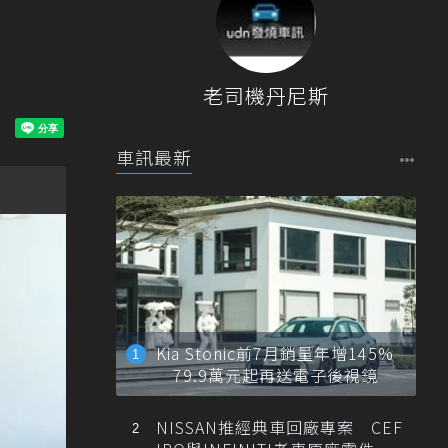
老司機丹尼斯
車訊最新
Kia Stonic前7月銷量年增145%
79.9萬元起再送電子後視鏡
NISSAN推經典車回廠專案 CEF