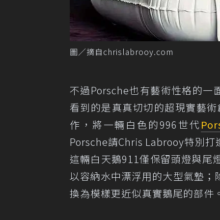
圖／摘自chrislabrooy.com
不過Porsche也有藝術性格的
看到的是真真切切的超現實藝術創作
作，將一輛白色的996世代
Por
Porsche請Chris Labro
這輛白天鵝911僅保留頭燈與
以容納水中漂浮用的大型氣墊；
換為模樣更近似真實鵝尾的部件