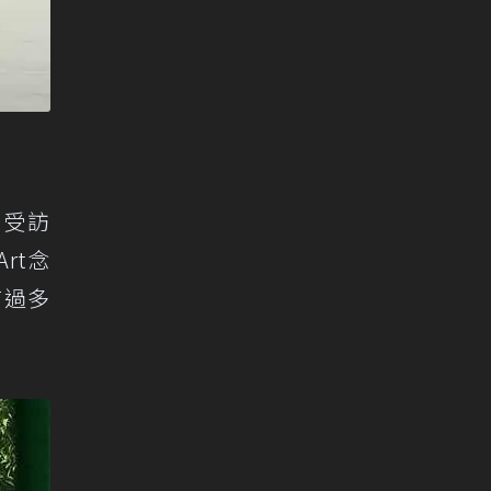
t，受訪
rt念
有過多