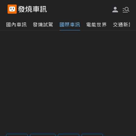
國內車訊
發燒試駕
國際車訊
電能世界
交通新訊