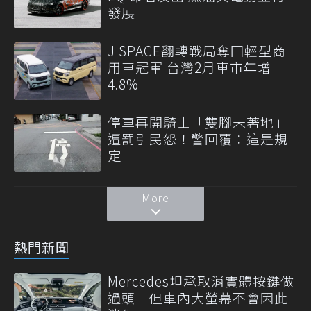
發展
J SPACE翻轉戰局奪回輕型商
用車冠軍 台灣2月車市年增
4.8%
停車再開騎士「雙腳未著地」
遭罰引民怨！警回覆：這是規
定
More
熱門新聞
Mercedes坦承取消實體按鍵做
過頭 但車內大螢幕不會因此