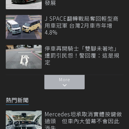
發展
J SPACE翻轉戰局奪回輕型商
用車冠軍 台灣2月車市年增
4.8%
停車再開騎士「雙腳未著地」
遭罰引民怨！警回覆：這是規
定
More
熱門新聞
Mercedes坦承取消實體按鍵做
過頭 但車內大螢幕不會因此
消失