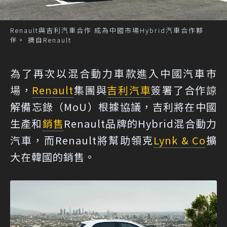
Renault與吉利汽車合作 成為中國市場Hybrid汽車合作夥
伴。 摘自Renault
為了再次以混合動力車款進入中國汽車市
場，
Renault
集團與
吉利汽車
簽署了合作諒
解備忘錄（MoU）根據協議，吉利將在中國
生產和
銷售
Renault品牌的Hybrid混合動力
汽車，而Renault將幫助領克
Lynk & Co
擴
大在韓國的銷售。