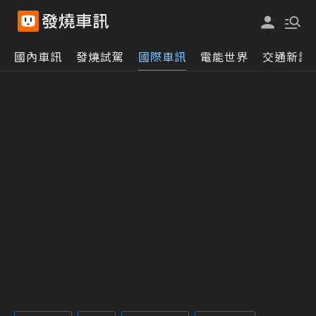
國內車訊
發燒試駕
國際車訊
電能世界
交通新訊