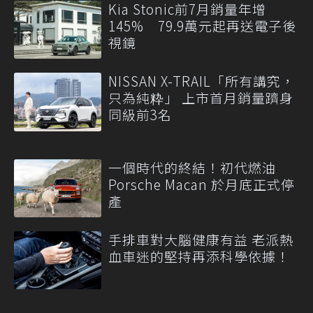
Kia Stonic前7月銷量年增
145% 79.9萬元起再送電子後
視鏡
NISSAN X-TRAIL「所有講究，
只為純粋」 上市首月銷量躋身
同級前3名
一個時代的終結！初代燃油
Porsche Macan 於月底正式停
產
手排車對大腦健康有益 老派熱
血車迷的堅持再添科學依據！