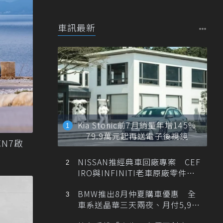
車訊最新
Kia Stonic前7月銷量年增145%
79.9萬元起再送電子後視鏡
N7啟
NISSAN推經典車回廠專案 CEF
IRO與INFINITI老車原廠零件最
低1折
BMW推出8月仲夏購車優惠 全
車系送晶華三天兩夜、月付5,900
元起