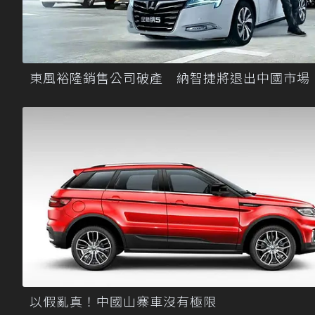
東風裕隆銷售公司破產 納智捷將退出中國市場
以假亂真！中國山寨車沒有極限