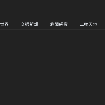
世界
交通新訊
趣聞網搜
二輪天地