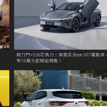
版
鍘刀門+536匹馬力！東風奕派eπ 007電動車
幣70萬元起開始預售！