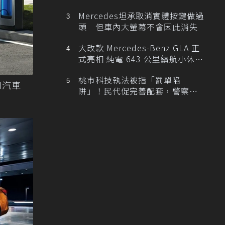
忙找車
Mercedes坦承取消實體按鍵做過
頭 但車內大螢幕不會因此消失
大改款 Mercedes-Benz GLA 正
式亮相 純電 643 公里續航小休
旅！
桃市科技執法被指「罰單陷
d汽車
阱」！民代促完善配套，警察局
提數據回應