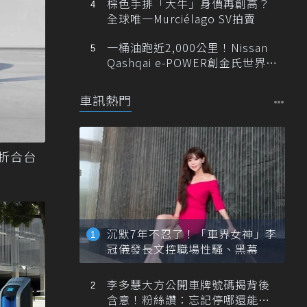
棕色手排「大牛」身價再創高？
全球唯一Murciélago SV拍賣
一桶油跑近2,000公里！Nissan
Qashqai e-POWER創金氏世界紀
錄
車訊熱門
 折合台
沉默7年不忍了！「車界女神」李
冠儀發長文控職場性騷、黑幕
李多慧大方公開車牌號碼揭背後
含意！粉絲讚：忘記停哪還能幫