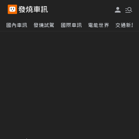
國內車訊
發燒試駕
國際車訊
電能世界
交通新訊