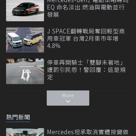
EQ 命名淡出 燃油與電動並行
發展
J SPACE翻轉戰局奪回輕型商
用車冠軍 台灣2月車市年增
4.8%
停車再開騎士「雙腳未著地」
遭罰引民怨！警回覆：這是規
定
More
熱門新聞
Mercedes坦承取消實體按鍵做