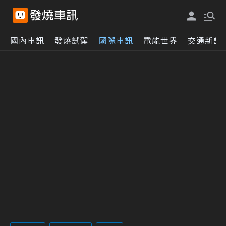
國內車訊
發燒試駕
國際車訊
電能世界
交通新訊