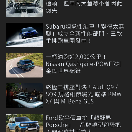
過頭 但車內大螢幕不會因此
消失
Subaru坦承性能車「變得太無
聊」成立全新性能部門，三款
手排跑車開發中！
一桶油跑近2,000公里！
Nissan Qashqai e-POWER創
金氏世界紀錄
終極三排座對決！Audi Q9 /
SQ9 規格細節曝光 瞄準 BMW
X7 與 M-Benz GLS
Ford砍平價車拚「越野界
Porsche」 品牌轉型卻恐把
入門客群拱手讓人