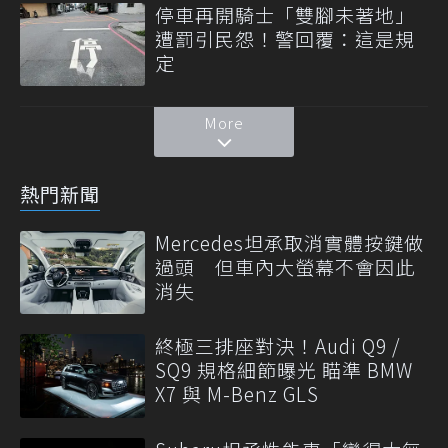
停車再開騎士「雙腳未著地」
遭罰引民怨！警回覆：這是規
定
More
熱門新聞
Mercedes坦承取消實體按鍵做
過頭 但車內大螢幕不會因此
消失
終極三排座對決！Audi Q9 /
SQ9 規格細節曝光 瞄準 BMW
X7 與 M-Benz GLS