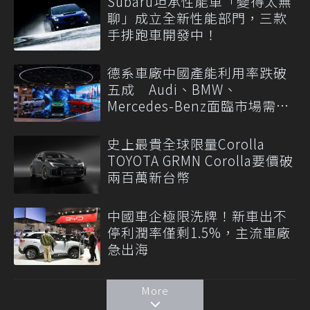
Subaru坦承性能車「變得太無
聊」成立全新性能部門，三款
手排跑車開發中！
德系車廠中國產能利用率跌破
五成 Audi、BMW、
Mercedes-Benz面臨市場需求
轉變
史上最貴全球限量Corolla
TOYOTA GRMN Corolla要價破
兩百萬新台幣
中國車企極限洗牌！新車出不
停利潤率僅剩1.5%，主流車廠
急出海
More