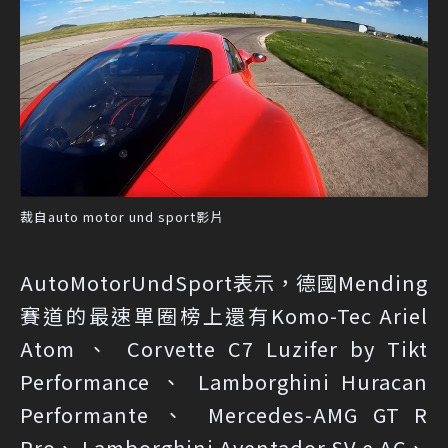
裁自auto motor und sport影片
AutoMotorUndSport表示，德國Mending
賽道的最速單圈榜上還有Komo-Tec Ariel
Atom 、 Corvette C7 Luzifer by Tikt
Performance 、 Lamborghini Huracan
Performante 、 Mercedes-AMG GT R
Pro、 Lamborghini Aventador SV e AC、