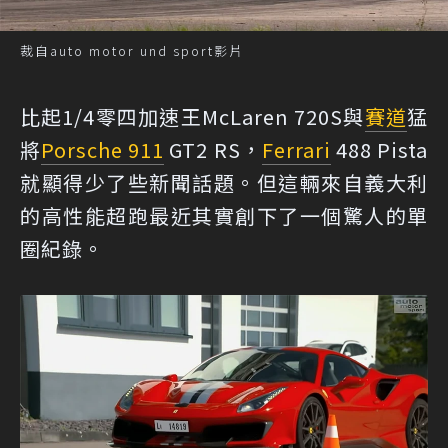
裁自auto motor und sport影片
比起1/4零四加速王McLaren 720S與
賽道
猛
將
Porsche 911
GT2 RS，
Ferrari
488 Pista
就顯得少了些新聞話題。但這輛來自義大利
的高性能超跑最近其實創下了一個驚人的單
圈紀錄。