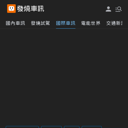
國內車訊
發燒試駕
國際車訊
電能世界
交通新訊