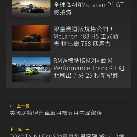
全球僅4輛McLaren P1 GT
將拍賣
限量賽道版規格公開！
McLaren 788 HS 正式發
表 輸出攀 788 匹馬力
BMW標準版M2搭載 M
Performance Track Kit 紐
北刷出 7 分 25 秒新紀錄
←
上一篇
美國底特律汽車廠目標五月中局部復工
下一篇
→
TOYOTA & LEXUS油電車創里程碑 減少1.2億