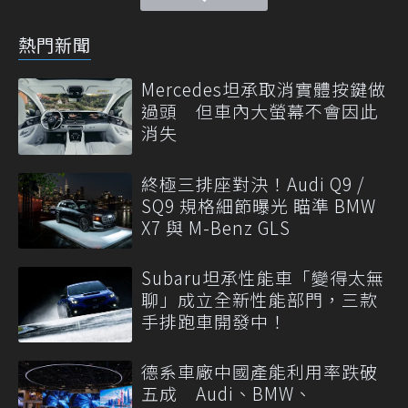
熱門新聞
Mercedes坦承取消實體按鍵做
過頭 但車內大螢幕不會因此
消失
終極三排座對決！Audi Q9 /
SQ9 規格細節曝光 瞄準 BMW
X7 與 M-Benz GLS
Subaru坦承性能車「變得太無
聊」成立全新性能部門，三款
手排跑車開發中！
德系車廠中國產能利用率跌破
五成 Audi、BMW、