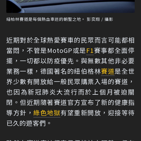
紐柏林賽道是每個熱血車迷的朝聖之地。 彭奕翔 / 攝影
近期對於全球熱愛賽車的民眾而言可能都相
當悶，不管是MotoGP或是
F1
賽事都全面停
擺，一切都以防疫優先。與無數其他非必要
業務一樣，德國著名的紐伯格林
賽道
是全世
界少數有開放給一般民眾購票入場的賽道，
也因為新冠肺炎大流行而於上個月被迫關
閉。但近期隨著賽道官方宣布了新的健康指
導方針，
綠色地獄
有望重新開放，迎接等待
已久的遊客們。