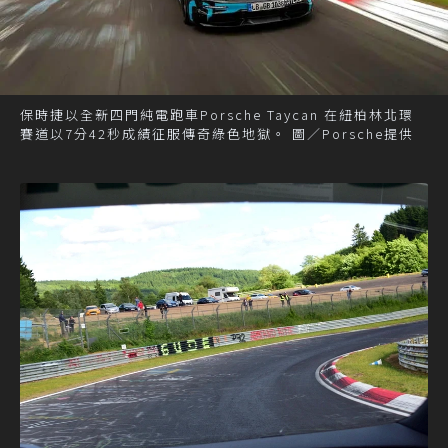
保時捷以全新四門純電跑車Porsche Taycan 在紐柏林北環
賽道以7分42秒成績征服傳奇綠色地獄。 圖／Porsche提供