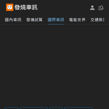
國內車訊
發燒試駕
國際車訊
電能世界
交通新訊