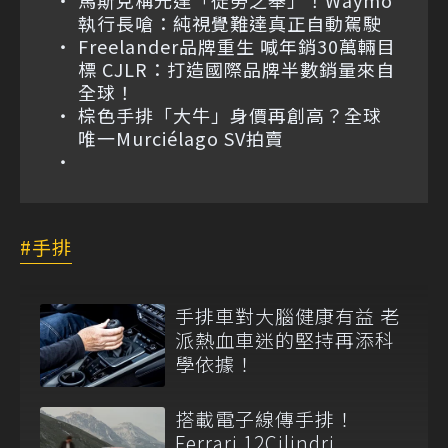
馬斯克稱光達「徒勞之舉」！Waymo
執行長嗆：純視覺難達真正自動駕駛
Freelander品牌重生 喊年銷30萬輛目
標 CJLR：打造國際品牌半數銷量來自
全球！
棕色手排「大牛」身價再創高？全球
唯一Murciélago SV拍賣
手排
手排車對大腦健康有益 老
派熱血車迷的堅持再添科
學依據！
搭載電子線傳手排！
Ferrari 12Cilindri