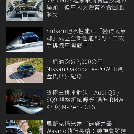
過頭 但車內大螢幕不會因此
消失
Subaru坦承性能車「變得太無
聊」成立全新性能部門，三款
手排跑車開發中！
一桶油跑近2,000公里！
Nissan Qashqai e-POWER創
金氏世界紀錄
終極三排座對決！Audi Q9 /
SQ9 規格細節曝光 瞄準 BMW
X7 與 M-Benz GLS
馬斯克稱光達「徒勞之舉」！
Waymo執行長嗆：純視覺難達