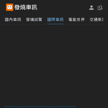
國內車訊
發燒試駕
國際車訊
電能世界
交通新訊