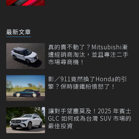
最新文章
真的賣不動了？Mitsubishi漸
遭經銷商淘汰，並且專注二手
市場尋商機！
影／911竟然換了Honda的引
擎？保時捷鐵粉憤怒了！
讓對手望塵莫及！2025 年賓士
GLC 如何成為台灣 SUV 市場的
最佳投資