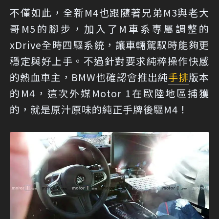
不僅如此，全新M4也跟隨著兄弟M3與老大
哥M5的腳步，加入了M車系專屬調整的
xDrive全時四驅系統，讓車輛駕馭時能夠更
穩定與好上手。不過針對要求純粹操作快感
的熱血車主，BMW也確認會推出純
手排
版本
的M4，這次外媒Motor 1在歐陸地區捕獲
的，就是原汁原味的純正手牌後驅M4！