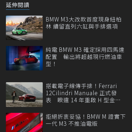
延伸閱讀
BMW M3大改款首度現身紐柏
林 續留直列六缸與手排選項
純電 BMW M3 確定採用四馬達
配置 輸出將超越現行燃油車
型！
搭載電子線傳手排！Ferrari
12Cilindri Manuale 正式發
表 睽違 14 年重啟 H 型金屬
排檔
拒絕折衷妥協！BMW M 證實下
一代 M3 不推油電版