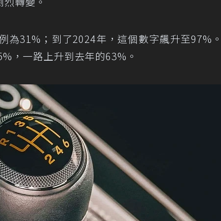
劇烈轉變。
例為31%；到了2024年，這個數字飆升至97%
5%，一路上升到去年的63%。