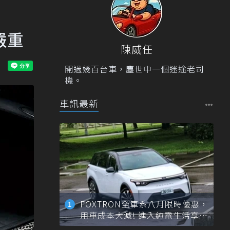
嚴重
陳威任
開過幾百台車，塵世中一個迷途老司
機。
車訊最新
FOXTRON全車系八月限時優惠，
用車成本大減! 進入純電生活享
「零稅金＋零保養」新時代