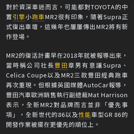
對於資深車迷而言，可能都對TOYOTA的中
置
引擎
小
跑車
MR2很有印象，隨著Supra正
式復出車壇，這幾年也屢屢傳出MR2將有新
作登場。
MR2的復活計畫早在2018年就被報導出來，
當時稱公司社長
豐田
章男有意讓Supra、
Celica Coupe以及MR2三款豐田經典跑車
再次重現。但根據英國媒體AutoCar報導，
豐田汽車歐洲銷售執行副總裁Mat Harrison
表示，全新MR2對品牌而言並非「優先事
項」，全新世代的86以及
性能
車型GR 86的
開發作業被擺在更優先的順位上。