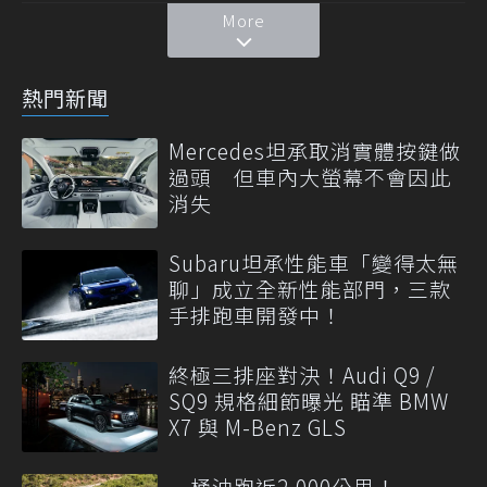
More
熱門新聞
Mercedes坦承取消實體按鍵做
過頭 但車內大螢幕不會因此
消失
Subaru坦承性能車「變得太無
聊」成立全新性能部門，三款
手排跑車開發中！
終極三排座對決！Audi Q9 /
SQ9 規格細節曝光 瞄準 BMW
X7 與 M-Benz GLS
一桶油跑近2,000公里！