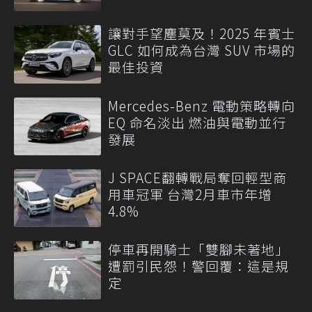
讓對手望塵莫及！2025 年賓士
GLC 如何成為台灣 SUV 市場的
最佳投資
Mercedes-Benz 電動策略轉向
EQ 命名淡出 燃油與電動並行
發展
J SPACE翻轉戰局奪回輕型商
用車冠軍 台灣2月車市年增
4.8%
停車再開騎士「雙腳未著地」
遭罰引民怨！警回覆：這是規
定