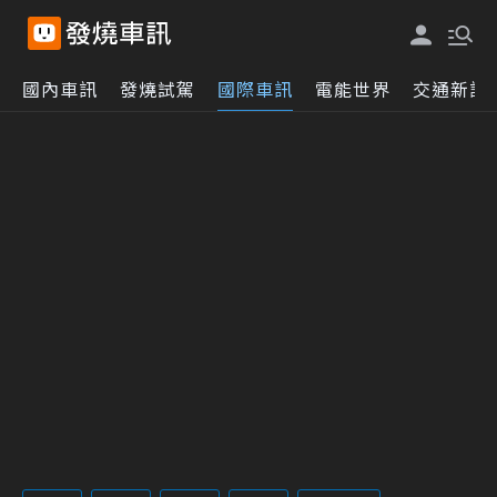
國內車訊
發燒試駕
國際車訊
電能世界
交通新訊