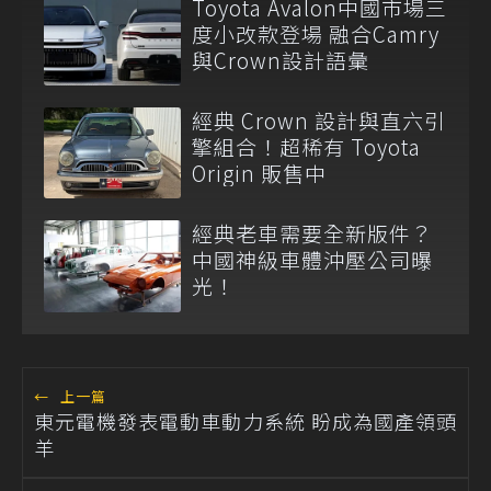
Toyota Avalon中國市場三
度小改款登場 融合Camry
與Crown設計語彙
經典 Crown 設計與直六引
擎組合！超稀有 Toyota
Origin 販售中
經典老車需要全新版件？
中國神級車體沖壓公司曝
光！
←
上一篇
東元電機發表電動車動力系統 盼成為國產領頭
羊