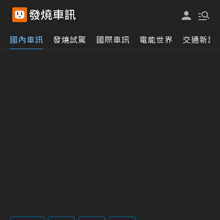
國內車訊
發燒試駕
國際車訊
電能世界
交通新訊