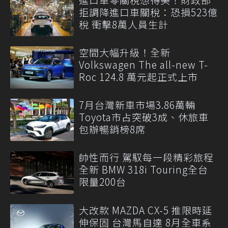
拒調降進口車關稅：恐損523億
稅 衝擊8萬人員生計
空間大幅升級！全新
Volkswagen The all-new T-
Roc 124.8 萬元起正式上市
7月台灣新車市場3.86萬輛
Toyota市占突破3成、休旅車
包辦暢銷榜8席
帥性而行 駕馭每一段精彩旅程
全新 BMW 318i Touring全台
限量200台
大改款 MAZDA CX-5 推限時延
伸保固 台灣馬自達 8月全車系