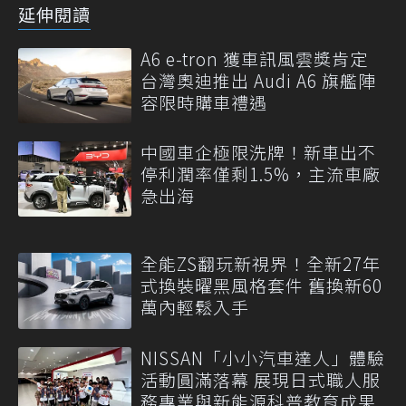
延伸閱讀
A6 e-tron 獲車訊風雲獎肯定
台灣奧迪推出 Audi A6 旗艦陣
容限時購車禮遇
中國車企極限洗牌！新車出不
停利潤率僅剩1.5%，主流車廠
急出海
全能ZS翻玩新視界！全新27年
式換裝曜黑風格套件 舊換新60
萬內輕鬆入手
NISSAN「小小汽車達人」體驗
活動圓滿落幕 展現日式職人服
務專業與新能源科普教育成果