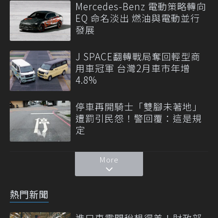
Mercedes-Benz 電動策略轉向
EQ 命名淡出 燃油與電動並行
發展
J SPACE翻轉戰局奪回輕型商
用車冠軍 台灣2月車市年增
4.8%
停車再開騎士「雙腳未著地」
遭罰引民怨！警回覆：這是規
定
More
熱門新聞
進口車零關稅想得美！財政部