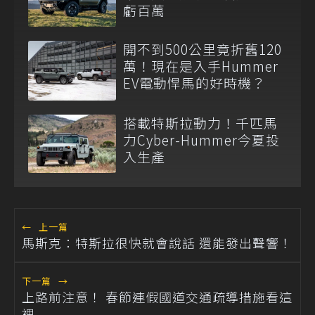
虧百萬
開不到500公里竟折舊120
萬！現在是入手Hummer
EV電動悍馬的好時機？
搭載特斯拉動力！千匹馬
力Cyber-Hummer今夏投
入生產
←
上一篇
馬斯克：特斯拉很快就會說話 還能發出聲響！
下一篇
→
上路前注意！ 春節連假國道交通疏導措施看這
裡