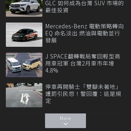
GLC 如何成為台灣 SUV 市場的
最佳投資
Mercedes-Benz 電動策略轉向
EQ 命名淡出 燃油與電動並行
發展
J SPACE翻轉戰局奪回輕型商
用車冠軍 台灣2月車市年增
4.8%
停車再開騎士「雙腳未著地」
遭罰引民怨！警回覆：這是規
定
More