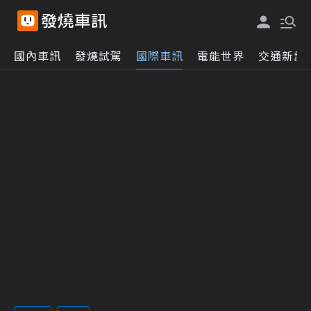
國內車訊
發燒試駕
國際車訊
電能世界
交通新訊