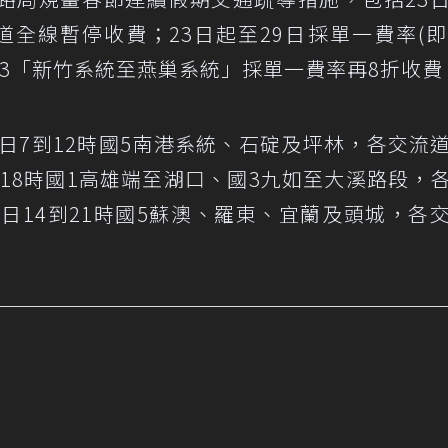
國道全線暫停收費；23日起至29日採單一費率(即
國3「新竹系統至燕巢系統」採單一費率再8折收費
每日7到12時國5南港系統、石碇及坪林，各交流
到18時國1高雄端至湖口、國3九如至大溪路段，
每日14到21時國5蘇澳、羅東、宜蘭及頭城，各