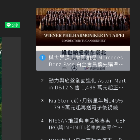
與世界頂尖樂團相遇 Mercedes-
Benz Pass 白金會員優先購票維
也納愛樂
動力與底盤全面進化 Aston Mart
in DB12 S 售 1,488 萬元起正式
登台
Kia Stonic前7月銷量年增145%
79.9萬元起再送電子後視鏡
NISSAN推經典車回廠專案 CEF
IRO與INFINITI老車原廠零件最
低1折