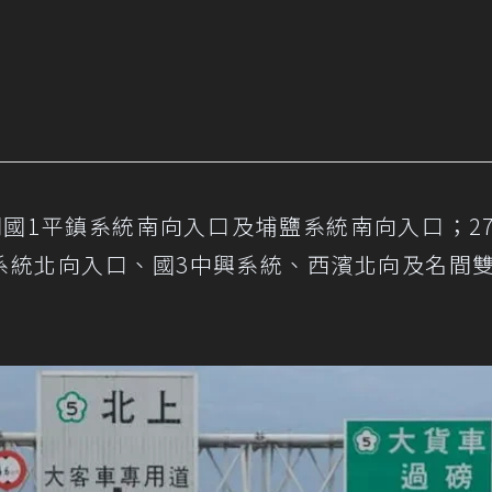
閉國1平鎮系統南向入口及埔鹽系統南向入口；2
鹽系統北向入口、國3中興系統、西濱北向及名間