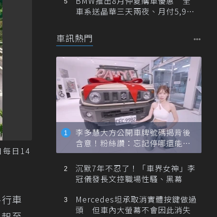
BMW推出8月仲夏購車優惠 全
車系送晶華三天兩夜、月付5,900
元起
車訊熱門
李多慧大方公開車牌號碼揭背後
含意！粉絲讚：忘記停哪還能幫
每日14
忙找車
沉默7年不忍了！「車界女神」李
冠儀發長文控職場性騷、黑幕
路行車
Mercedes坦承取消實體按鍵做過
頭 但車內大螢幕不會因此消失
日起至