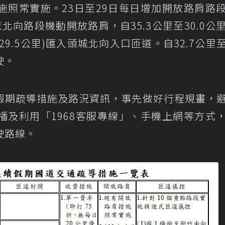
施照常實施。23日至29日每日增加開放路肩路
向路段機動開放路肩，自35.3公里至30.0公
.5公里)匯入頭城北向入口匝道。自32.7公里至3
駛。
假期疏導措施及路況資訊，事先做好行程規畫，
播及利用「1968客服專線」、手機上網等方式
駛路線。