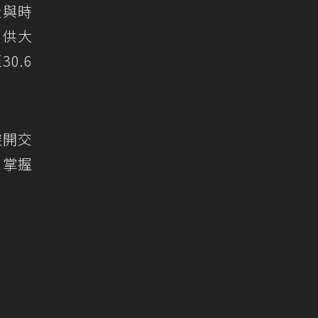
段與時
里供大
0.6
避開交
，掌握