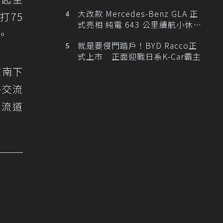
大改款 Mercedes-Benz GLA 正
打75
式亮相 純電 643 公里續航小休
。
旅！
就是要侵門踏戶！BYD Racco正
式上市 正面迎戰日系K-Car霸主
道南下
各交流
交流道