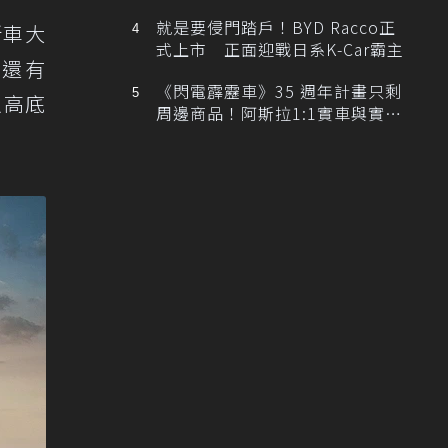
排跑車開發中！
就是要侵門踏戶！BYD Racco正
新車大
式上市 正面迎戰日系K-Car霸主
型還有
《閃電霹靂車》35 週年計畫只剩
以高底
周邊商品！阿斯拉1:1實車與實體
展覽雙雙喊卡