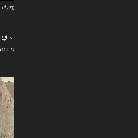
35秒就
車型。
cus