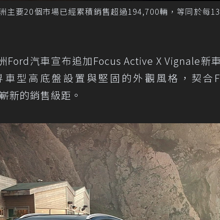
於歐洲主要20個市場已經累積銷售超過194,700輛，等同於每1
汽車宣布追加Focus Active X Vignale新
ve跨界車型高底盤設置與堅固的外觀風格，契合Fo
創出嶄新的銷售級距。