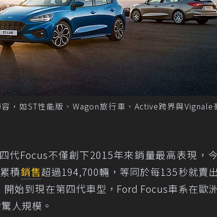
容，如ST性能版、Wagon旅行車、Active跨界與Vignal
四代Focus不僅創下2015年來銷量最高表現，
經累積
銷售
超過194,700輛，等同於每135秒就賣
年）開始到現在第四代車型，Ford Focus車系在歐
的驚人規模。