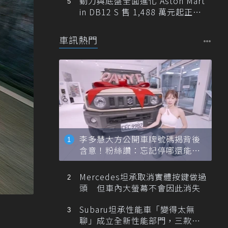
動力與底盤全面進化 Aston Mart
in DB12 S 售 1,488 萬元起正式
登台
車訊熱門
李多慧大方公開車牌號碼揭背後
含意！粉絲讚：忘記停哪還能幫
忙找車
Mercedes坦承取消實體按鍵做過
頭 但車內大螢幕不會因此消失
Subaru坦承性能車「變得太無
聊」成立全新性能部門，三款手