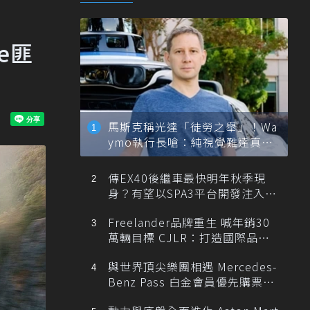
le匪
馬斯克稱光達「徒勞之舉」！Wa
ymo執行長嗆：純視覺難達真正
自動駕駛
傳EX40後繼車最快明年秋季現
身？有望以SPA3平台開發注入80
0V動力
Freelander品牌重生 喊年銷30
萬輛目標 CJLR：打造國際品牌
半數銷量來自全球！
與世界頂尖樂團相遇 Mercedes-
Benz Pass 白金會員優先購票維
也納愛樂