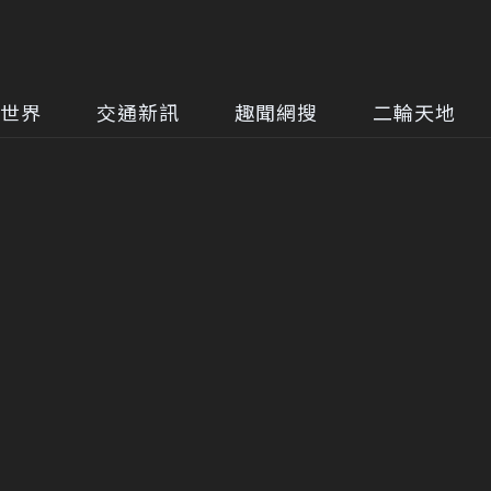
世界
交通新訊
趣聞網搜
二輪天地