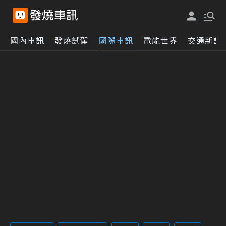
國內車訊
發燒試駕
國際車訊
電能世界
交通新訊