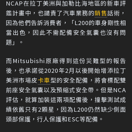
NCAP在拉丁美洲與加勒比海地區的新車評
鑑計畫中，也譴責了汽車業務的
銷售
話術，
因為他們告訴消費者，「L200的車身剛性相
當出色，因此不需配備安全氣囊也沒有問
題」。
而Mitsubishi原廠得到這份災難型的報告
後，也承諾從2020年2月以後開始增添拉丁
美洲市場皮
卡車
型的安全配備，將會標配雙
前座安全氣囊以及預縮式安全帶。但是NCA
評估，就算加裝這兩項配備後，撞擊測試成
績依舊只有2顆星，因為L200仍然缺少側面
頭部保護，行人保護和ESC等配備。