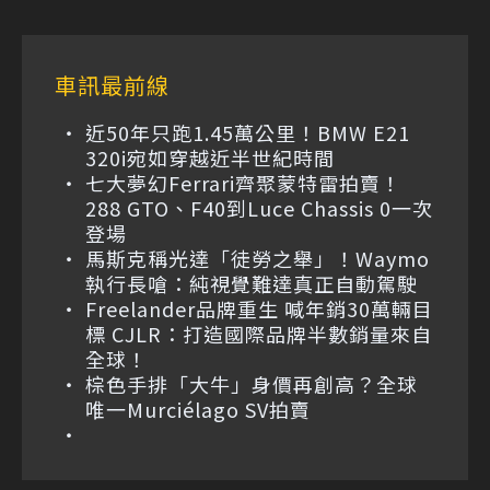
車訊最前線
近50年只跑1.45萬公里！BMW E21
320i宛如穿越近半世紀時間
七大夢幻Ferrari齊聚蒙特雷拍賣！
288 GTO、F40到Luce Chassis 0一次
登場
馬斯克稱光達「徒勞之舉」！Waymo
執行長嗆：純視覺難達真正自動駕駛
Freelander品牌重生 喊年銷30萬輛目
標 CJLR：打造國際品牌半數銷量來自
全球！
棕色手排「大牛」身價再創高？全球
唯一Murciélago SV拍賣