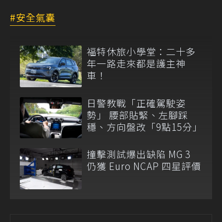
安全氣囊
福特休旅小學堂：二十多
年一路走來都是護主神
車！
日警教戰「正確駕駛姿
勢」 腰部貼緊、左腳踩
穩、方向盤改「9點15分」
撞擊測試爆出缺陷 MG 3
仍獲 Euro NCAP 四星評價