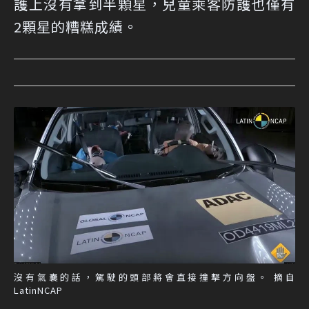
護上沒有拿到半顆星，兒童乘客防護也僅有
2顆星的糟糕成績。
沒有氣囊的話，駕駛的頭部將會直接撞擊方向盤。 摘自
LatinNCAP