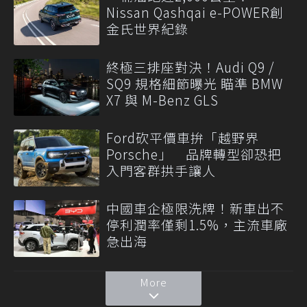
Nissan Qashqai e-POWER創
金氏世界紀錄
終極三排座對決！Audi Q9 /
SQ9 規格細節曝光 瞄準 BMW
X7 與 M-Benz GLS
Ford砍平價車拚「越野界
Porsche」 品牌轉型卻恐把
入門客群拱手讓人
中國車企極限洗牌！新車出不
停利潤率僅剩1.5%，主流車廠
急出海
More