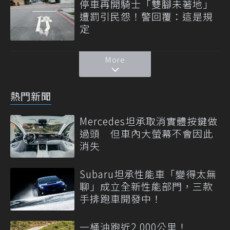
停車再開騎士「雙腳未著地」
遭罰引民怨！警回覆：這是規
定
More
熱門新聞
Mercedes坦承取消實體按鍵做
過頭 但車內大螢幕不會因此
消失
Subaru坦承性能車「變得太無
聊」成立全新性能部門，三款
手排跑車開發中！
一桶油跑近2,000公里！