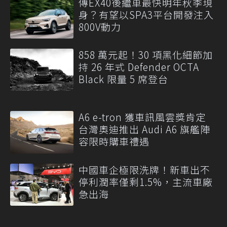
傳EX40後繼車最快明年秋季現
身？有望以SPA3平台開發注入
800V動力
858 萬元起！30 項黑化細節加
持 26 年式 Defender OCTA
Black 限量 5 席登台
A6 e-tron 獲車訊風雲獎肯定
台灣奧迪推出 Audi A6 旗艦陣
容限時購車禮遇
中國車企極限洗牌！新車出不
停利潤率僅剩1.5%，主流車廠
急出海