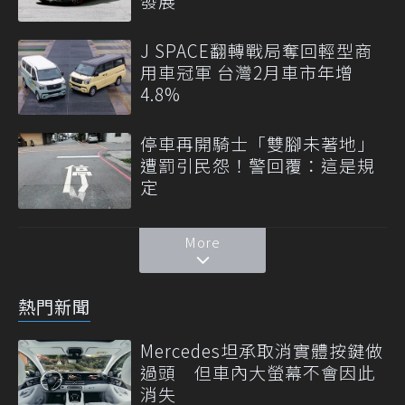
發展
J SPACE翻轉戰局奪回輕型商
用車冠軍 台灣2月車市年增
4.8%
停車再開騎士「雙腳未著地」
遭罰引民怨！警回覆：這是規
定
More
熱門新聞
Mercedes坦承取消實體按鍵做
過頭 但車內大螢幕不會因此
消失