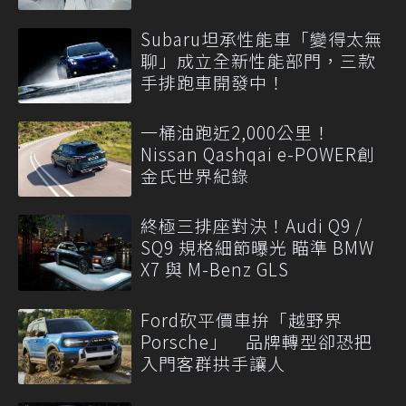
Subaru坦承性能車「變得太無
聊」成立全新性能部門，三款
手排跑車開發中！
一桶油跑近2,000公里！
Nissan Qashqai e-POWER創
金氏世界紀錄
終極三排座對決！Audi Q9 /
SQ9 規格細節曝光 瞄準 BMW
X7 與 M-Benz GLS
Ford砍平價車拚「越野界
Porsche」 品牌轉型卻恐把
入門客群拱手讓人