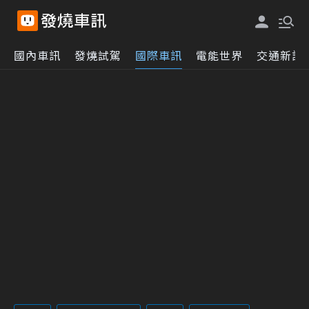
國內車訊
發燒試駕
國際車訊
電能世界
交通新訊