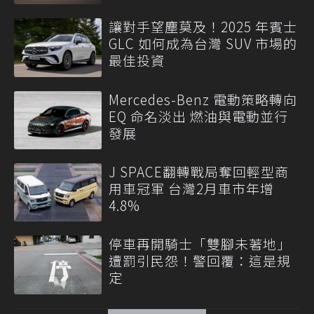
讓對手望塵莫及！2025 年賓士
GLC 如何成為台灣 SUV 市場的
最佳投資
Mercedes-Benz 電動策略轉向
EQ 命名淡出 燃油與電動並行
發展
J SPACE翻轉戰局奪回輕型商
用車冠軍 台灣2月車市年增
4.8%
停車再開騎士「雙腳未著地」
遭罰引民怨！警回覆：這是規
定