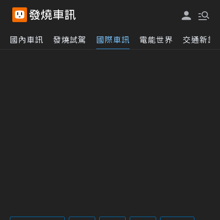
國內車訊
發燒試駕
國際車訊
電能世界
交通新訊