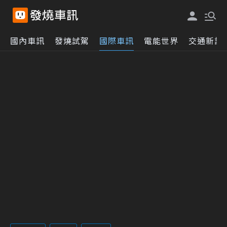
國內車訊
發燒試駕
國際車訊
電能世界
交通新訊