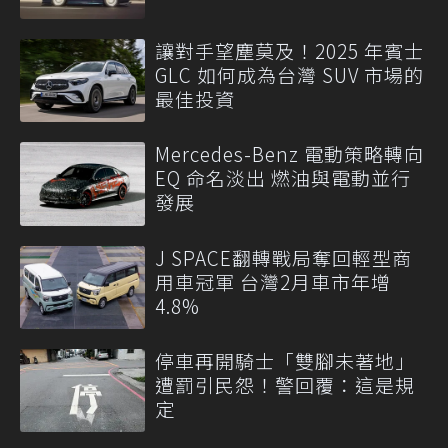
讓對手望塵莫及！2025 年賓士
GLC 如何成為台灣 SUV 市場的
最佳投資
Mercedes-Benz 電動策略轉向
EQ 命名淡出 燃油與電動並行
發展
J SPACE翻轉戰局奪回輕型商
用車冠軍 台灣2月車市年增
4.8%
停車再開騎士「雙腳未著地」
遭罰引民怨！警回覆：這是規
定