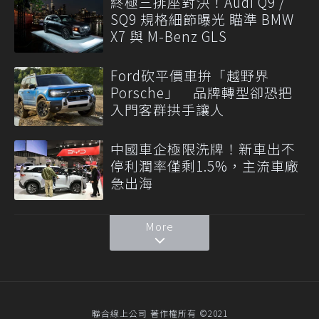
終極三排座對決！Audi Q9 /
SQ9 規格細節曝光 瞄準 BMW
X7 與 M-Benz GLS
Ford砍平價車拚「越野界
Porsche」 品牌轉型卻恐把
入門客群拱手讓人
中國車企極限洗牌！新車出不
停利潤率僅剩1.5%，主流車廠
急出海
More
聯合線上公司 著作權所有 ©2021