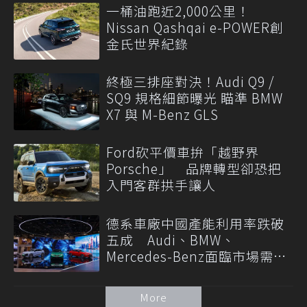
一桶油跑近2,000公里！
Nissan Qashqai e-POWER創
金氏世界紀錄
終極三排座對決！Audi Q9 /
SQ9 規格細節曝光 瞄準 BMW
X7 與 M-Benz GLS
Ford砍平價車拚「越野界
Porsche」 品牌轉型卻恐把
入門客群拱手讓人
德系車廠中國產能利用率跌破
五成 Audi、BMW、
Mercedes-Benz面臨市場需求
轉變
More