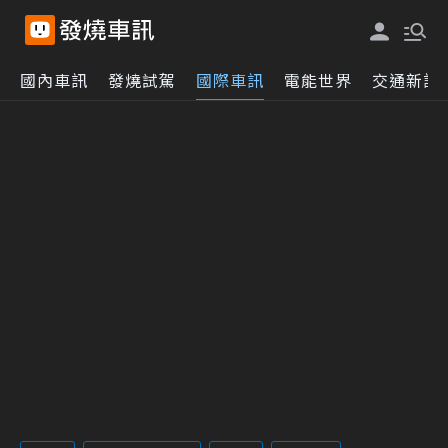
國內車訊
發燒試駕
國際車訊
電能世界
交通新訊