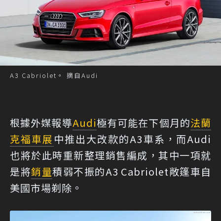
A3 Cabriolet。 摘自Audi
根據外媒報導
Audi
極有可能在下個月的
法蘭
克福車展
中推出大改款的A3車系，而Audi
也將於此時重新整理銷售編成，其中一項就
是將
銷量
積弱不振的A3 Cabriolet敞篷車自
美國市場剃除。