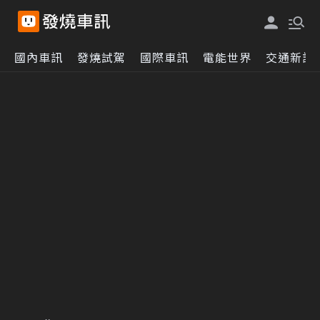
國內車訊
發燒試駕
國際車訊
電能世界
交通新訊