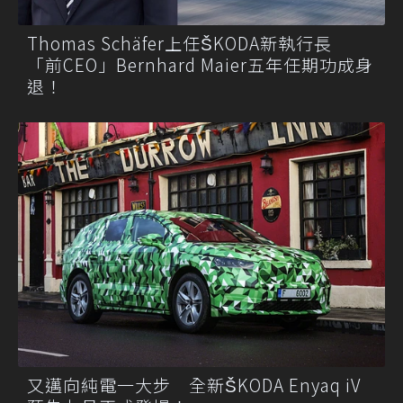
Thomas Schäfer上任ŠKODA新執行長
「前CEO」Bernhard Maier五年任期功成身
退！
又邁向純電一大步 全新ŠKODA Enyaq iV