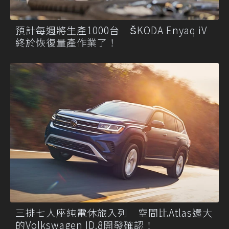
預計每週將生產1000台 ŠKODA Enyaq iV
終於恢復量產作業了！
三排七人座純電休旅入列 空間比Atlas還大
的Volkswagen ID.8開發確認！