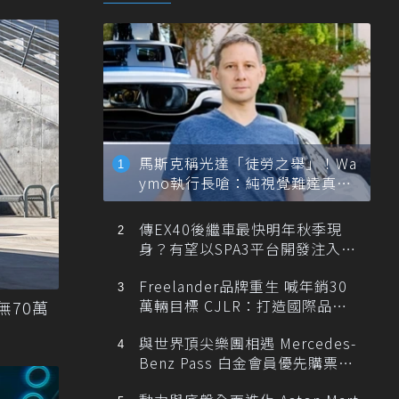
馬斯克稱光達「徒勞之舉」！Wa
ymo執行長嗆：純視覺難達真正
自動駕駛
傳EX40後繼車最快明年秋季現
身？有望以SPA3平台開發注入80
0V動力
Freelander品牌重生 喊年銷30
萬輛目標 CJLR：打造國際品牌
無70萬
半數銷量來自全球！
與世界頂尖樂團相遇 Mercedes-
Benz Pass 白金會員優先購票維
也納愛樂