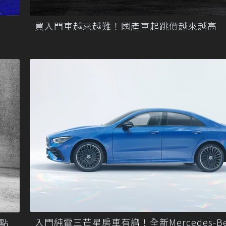
買入門車越來越難！國產車起跳價越來越高
入門純電三芒星房車有譜！全新Mercedes-Be
句點