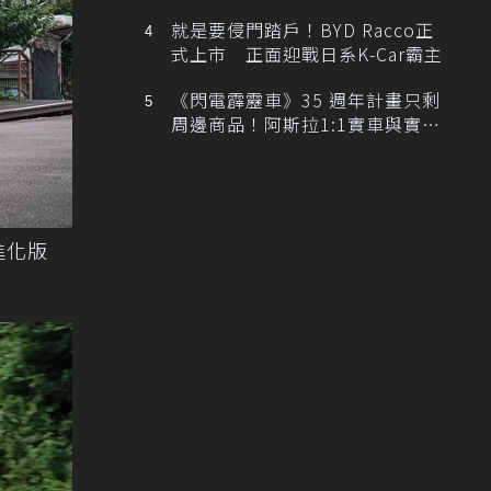
排跑車開發中！
就是要侵門踏戶！BYD Racco正
式上市 正面迎戰日系K-Car霸主
《閃電霹靂車》35 週年計畫只剩
周邊商品！阿斯拉1:1實車與實體
展覽雙雙喊卡
 進化版