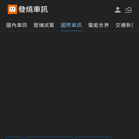
國內車訊
發燒試駕
國際車訊
電能世界
交通新訊