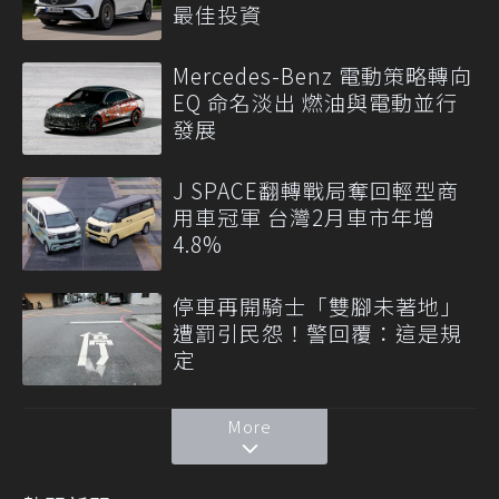
最佳投資
Mercedes-Benz 電動策略轉向
EQ 命名淡出 燃油與電動並行
發展
J SPACE翻轉戰局奪回輕型商
用車冠軍 台灣2月車市年增
4.8%
停車再開騎士「雙腳未著地」
遭罰引民怨！警回覆：這是規
定
More