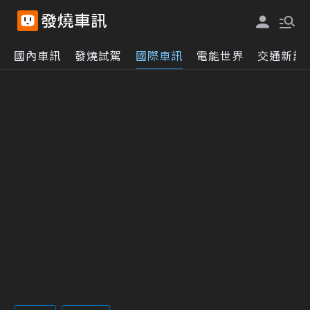
國內車訊
發燒試駕
國際車訊
電能世界
交通新訊