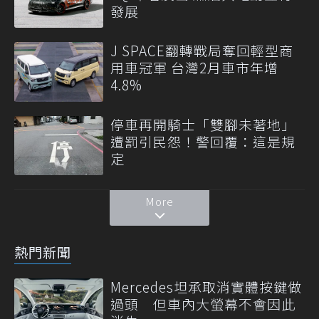
發展
J SPACE翻轉戰局奪回輕型商
用車冠軍 台灣2月車市年增
4.8%
停車再開騎士「雙腳未著地」
遭罰引民怨！警回覆：這是規
定
More
熱門新聞
Mercedes坦承取消實體按鍵做
過頭 但車內大螢幕不會因此