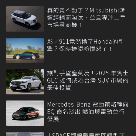
真的賣不動了？Mitsubishi漸
遭經銷商淘汰，並且專注二手
市場尋商機！
影／911竟然換了Honda的引
擎？保時捷鐵粉憤怒了！
讓對手望塵莫及！2025 年賓士
GLC 如何成為台灣 SUV 市場的
最佳投資
Mercedes-Benz 電動策略轉向
EQ 命名淡出 燃油與電動並行
發展
J SPACE翻轉戰局奪回輕型商