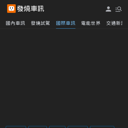
國內車訊
發燒試駕
國際車訊
電能世界
交通新訊