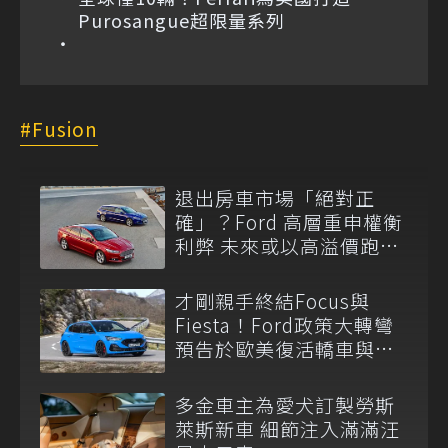
Purosangue超限量系列
Fusion
退出房車市場「絕對正
確」？Ford 高層重申權衡
利弊 未來或以高溢價跑房
重返級距！
才剛親手終結Focus與
Fiesta！Ford政策大轉彎
預告於歐美復活轎車與掀
背車陣容
多金車主為愛犬訂製勞斯
萊斯新車 細節注入滿滿汪