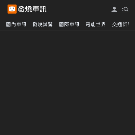
國內車訊
發燒試駕
國際車訊
電能世界
交通新訊