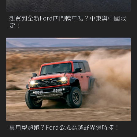
想買到全新Ford四門轎車嗎？中東與中國限
定！
萬用型超跑？Ford欲成為越野界保時捷！