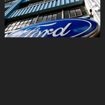
引擎自燃、車門突開 福特召回美、歐地區逾
57 萬輛車