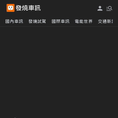
國內車訊
發燒試駕
國際車訊
電能世界
交通新訊