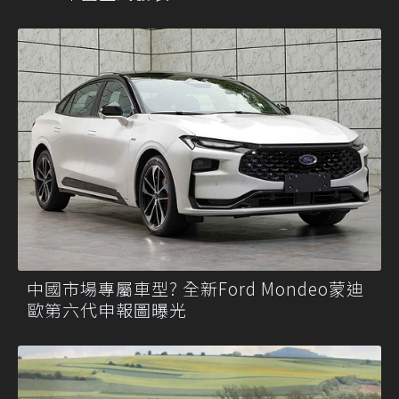
中國市場專屬車型? 全新Ford Mondeo蒙迪
歐第六代申報圖曝光