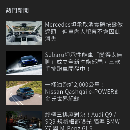
熱門新聞
Mercedes坦承取消實體按鍵做
過頭 但車內大螢幕不會因此
消失
Subaru坦承性能車「變得太無
聊」成立全新性能部門，三款
手排跑車開發中！
一桶油跑近2,000公里！
Nissan Qashqai e-POWER創
金氏世界紀錄
終極三排座對決！Audi Q9 /
SQ9 規格細節曝光 瞄準 BMW
X7 與 M-Benz GLS