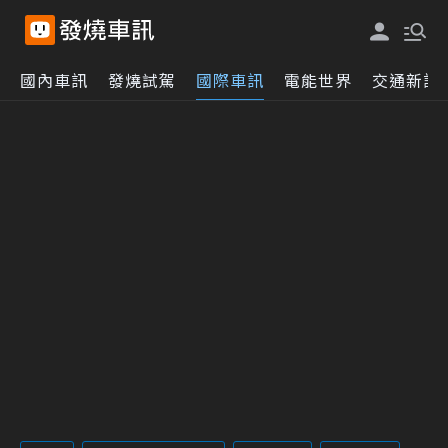
國內車訊
發燒試駕
國際車訊
電能世界
交通新訊