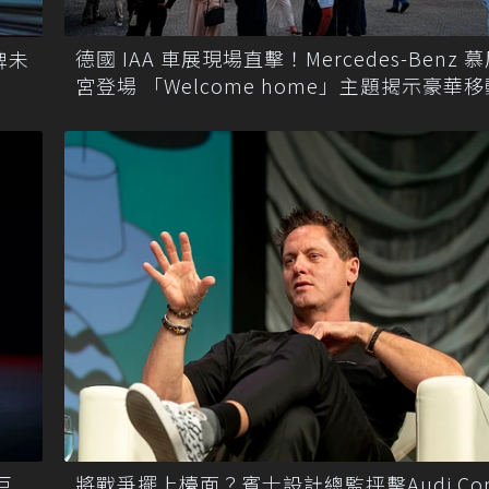
德國 IAA 車展現場直擊！Mercedes-Benz 
牌未
宮登場 「Welcome home」主題揭示豪華
有巨
將戰爭擺上檯面？賓士設計總監抨擊Audi Con