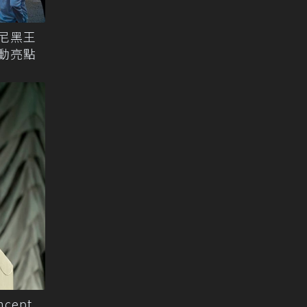
慕尼黑王
移動亮點
cept