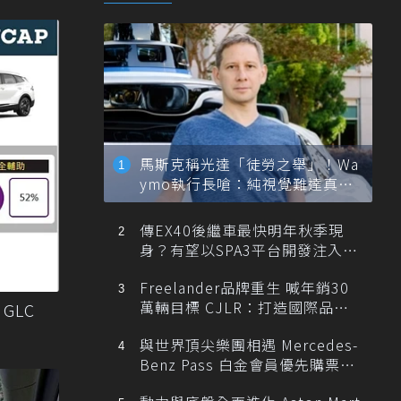
馬斯克稱光達「徒勞之舉」！Wa
ymo執行長嗆：純視覺難達真正
自動駕駛
傳EX40後繼車最快明年秋季現
身？有望以SPA3平台開發注入80
0V動力
Freelander品牌重生 喊年銷30
萬輛目標 CJLR：打造國際品牌
GLC
半數銷量來自全球！
與世界頂尖樂團相遇 Mercedes-
Benz Pass 白金會員優先購票維
也納愛樂