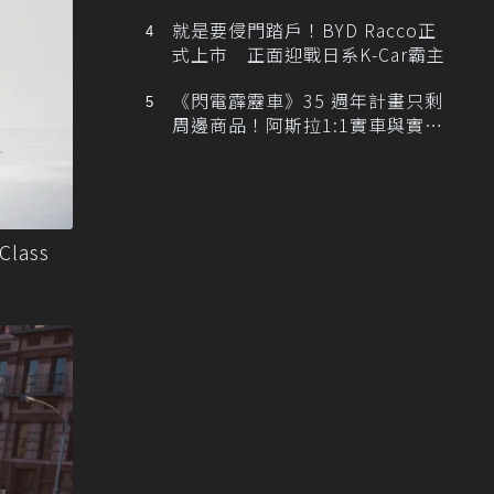
排跑車開發中！
就是要侵門踏戶！BYD Racco正
式上市 正面迎戰日系K-Car霸主
《閃電霹靂車》35 週年計畫只剩
周邊商品！阿斯拉1:1實車與實體
展覽雙雙喊卡
lass