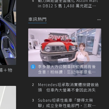
動力與底盤全面進化 Aston Mart
in DB12 S 售 1,488 萬元起正式
登台
車訊熱門
李多慧大方公開車牌號碼揭背後
螢幕＋物
含意！粉絲讚：忘記停哪還能幫
忙找車
Mercedes坦承取消實體按鍵做過
頭 但車內大螢幕不會因此消失
Subaru坦承性能車「變得太無
聊」成立全新性能部門，三款手