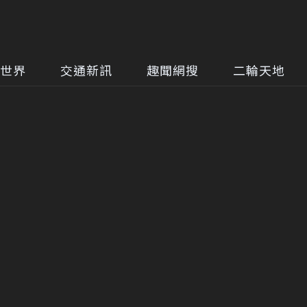
世界
交通新訊
趣聞網搜
二輪天地