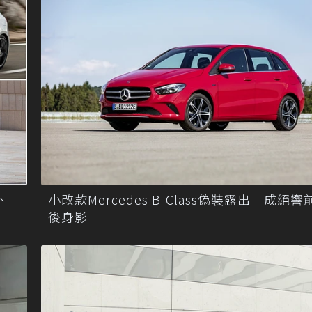
、
小改款Mercedes B-Class偽裝露出 成絕
後身影