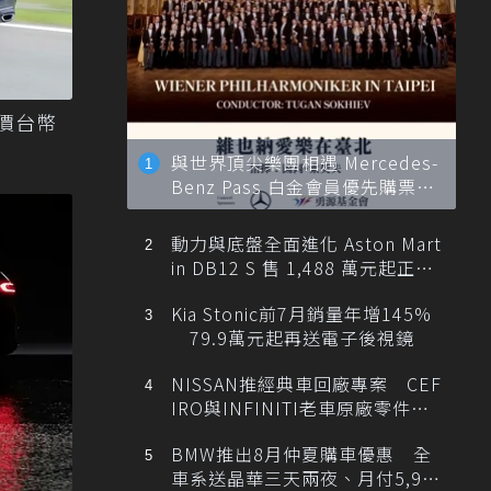
！售價台幣
與世界頂尖樂團相遇 Mercedes-
Benz Pass 白金會員優先購票維
也納愛樂
動力與底盤全面進化 Aston Mart
in DB12 S 售 1,488 萬元起正式
登台
Kia Stonic前7月銷量年增145%
79.9萬元起再送電子後視鏡
NISSAN推經典車回廠專案 CEF
IRO與INFINITI老車原廠零件最
低1折
BMW推出8月仲夏購車優惠 全
車系送晶華三天兩夜、月付5,900