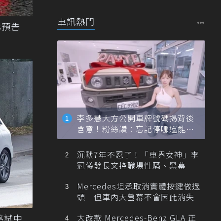
元起
車訊熱門
ss預告
李多慧大方公開車牌號碼揭背後
含意！粉絲讚：忘記停哪還能幫
忙找車
沉默7年不忍了！「車界女神」李
冠儀發長文控職場性騷、黑幕
Mercedes坦承取消實體按鍵做過
頭 但車內大螢幕不會因此消失
大改款 Mercedes-Benz GLA 正
裝路試中