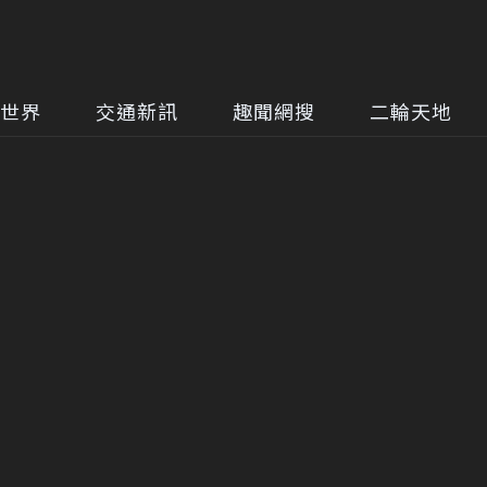
世界
交通新訊
趣聞網搜
二輪天地