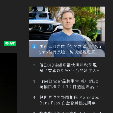
馬斯克稱光達「徒勞之舉」！Wa
ymo執行長嗆：純視覺難達真正
自動駕駛
傳EX40後繼車最快明年秋季現
身？有望以SPA3平台開發注入80
0V動力
Freelander品牌重生 喊年銷30
萬輛目標 CJLR：打造國際品牌
半數銷量來自全球！
與世界頂尖樂團相遇 Mercedes-
Benz Pass 白金會員優先購票維
也納愛樂