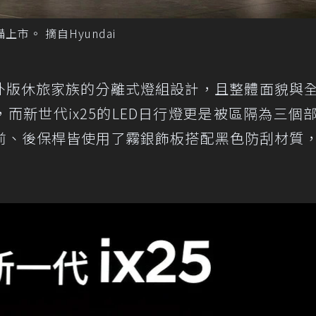
備上市。 摘自Hyundai
i海外版休旅家族的分離式燈組設計，且整體面貌與
似，而新世代ix25的LED日行燈更是被區隔為三個
前、後保桿皆使用了霧銀飾板搭配黑色防刮材質