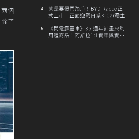
排跑車開發中！
就是要侵門踏戶！BYD Racco正
這兩個
式上市 正面迎戰日系K-Car霸主
但除了
《閃電霹靂車》35 週年計畫只剩
周邊商品！阿斯拉1:1實車與實體
展覽雙雙喊卡