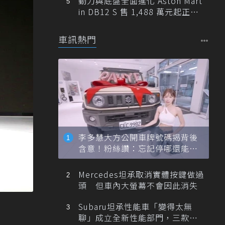
動力與底盤全面進化 Aston Mart
in DB12 S 售 1,488 萬元起正式
登台
車訊熱門
李多慧大方公開車牌號碼揭背後
含意！粉絲讚：忘記停哪還能幫
忙找車
Mercedes坦承取消實體按鍵做過
頭 但車內大螢幕不會因此消失
Subaru坦承性能車「變得太無
聊」成立全新性能部門，三款手