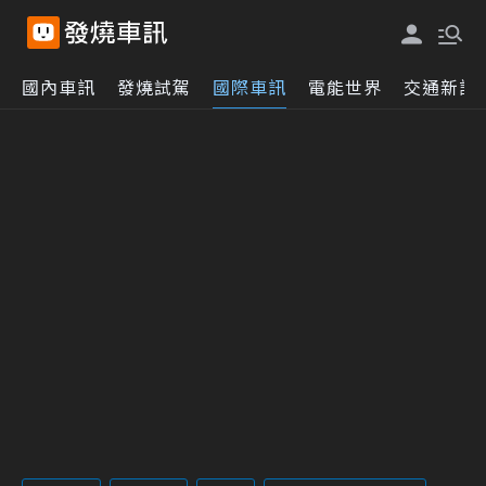
國內車訊
發燒試駕
國際車訊
電能世界
交通新訊