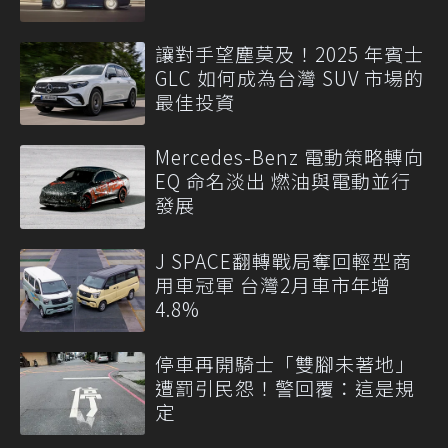
讓對手望塵莫及！2025 年賓士
GLC 如何成為台灣 SUV 市場的
最佳投資
Mercedes-Benz 電動策略轉向
EQ 命名淡出 燃油與電動並行
發展
J SPACE翻轉戰局奪回輕型商
用車冠軍 台灣2月車市年增
4.8%
停車再開騎士「雙腳未著地」
遭罰引民怨！警回覆：這是規
定