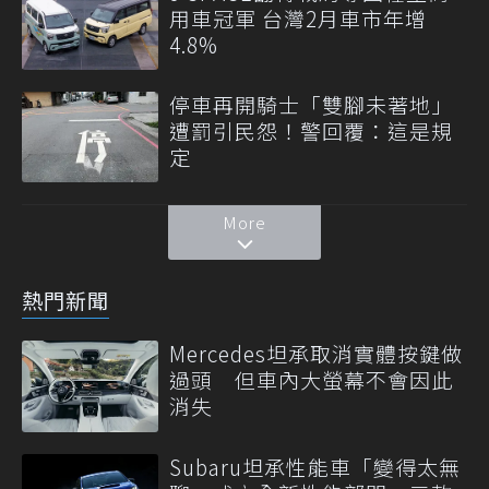
用車冠軍 台灣2月車市年增
4.8%
停車再開騎士「雙腳未著地」
遭罰引民怨！警回覆：這是規
定
More
熱門新聞
Mercedes坦承取消實體按鍵做
過頭 但車內大螢幕不會因此
消失
Subaru坦承性能車「變得太無