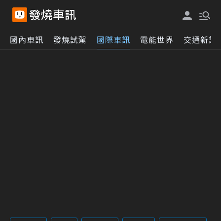
國內車訊
發燒試駕
國際車訊
電能世界
交通新訊