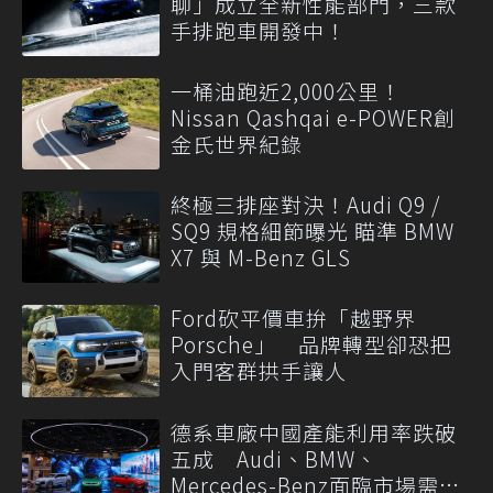
聊」成立全新性能部門，三款
手排跑車開發中！
一桶油跑近2,000公里！
Nissan Qashqai e-POWER創
金氏世界紀錄
終極三排座對決！Audi Q9 /
SQ9 規格細節曝光 瞄準 BMW
X7 與 M-Benz GLS
Ford砍平價車拚「越野界
Porsche」 品牌轉型卻恐把
入門客群拱手讓人
德系車廠中國產能利用率跌破
五成 Audi、BMW、
Mercedes-Benz面臨市場需求