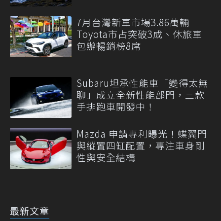
7月台灣新車市場3.86萬輛
Toyota市占突破3成、休旅車
包辦暢銷榜8席
Subaru坦承性能車「變得太無
聊」成立全新性能部門，三款
手排跑車開發中！
Mazda 申請專利曝光！蝶翼門
與縱置四缸配置，專注車身剛
性與安全結構
最新文章