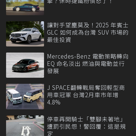
擎？保時捷鐵粉憤怒了！
讓對手望塵莫及！2025 年賓士
GLC 如何成為台灣 SUV 市場的
最佳投資
Mercedes-Benz 電動策略轉向
EQ 命名淡出 燃油與電動並行
發展
J SPACE翻轉戰局奪回輕型商
用車冠軍 台灣2月車市年增
4.8%
停車再開騎士「雙腳未著地」
遭罰引民怨！警回覆：這是規
定