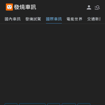
國內車訊
發燒試駕
國際車訊
電能世界
交通新訊