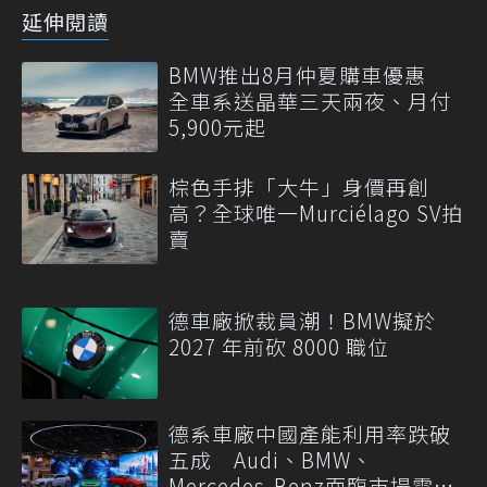
延伸閱讀
BMW推出8月仲夏購車優惠
全車系送晶華三天兩夜、月付
5,900元起
棕色手排「大牛」身價再創
高？全球唯一Murciélago SV拍
賣
德車廠掀裁員潮！BMW擬於
2027 年前砍 8000 職位
德系車廠中國產能利用率跌破
五成 Audi、BMW、
Mercedes-Benz面臨市場需求