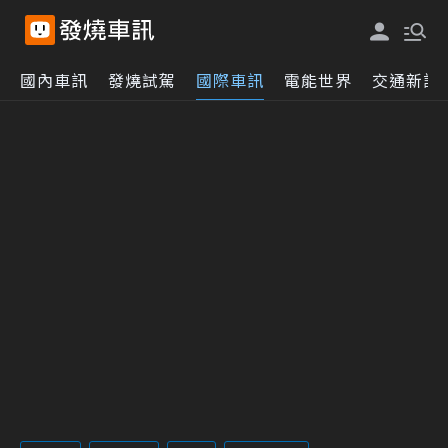
國內車訊
發燒試駕
國際車訊
電能世界
交通新訊