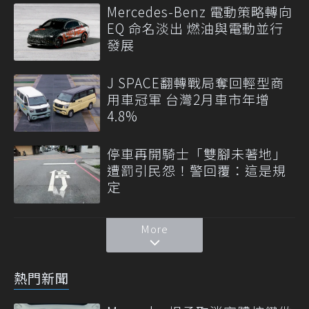
Mercedes-Benz 電動策略轉向
EQ 命名淡出 燃油與電動並行
發展
J SPACE翻轉戰局奪回輕型商
用車冠軍 台灣2月車市年增
4.8%
停車再開騎士「雙腳未著地」
遭罰引民怨！警回覆：這是規
定
More
熱門新聞