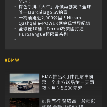
全球！
棕色手排「大牛」身價再創高？全球
唯一Murciélago SV拍賣
一桶油跑近2,000公里！Nissan
Qashqai e-POWER創金氏世界紀錄
全球僅10輛！Ferrari為美國打造
Purosangue超限量系列
BMW
BMW推出8月仲夏購車優
惠 全車系送晶華三天兩
夜、月付5,900元起
帥性而行 駕馭每一段精彩
旅程 全新 BMW 318i