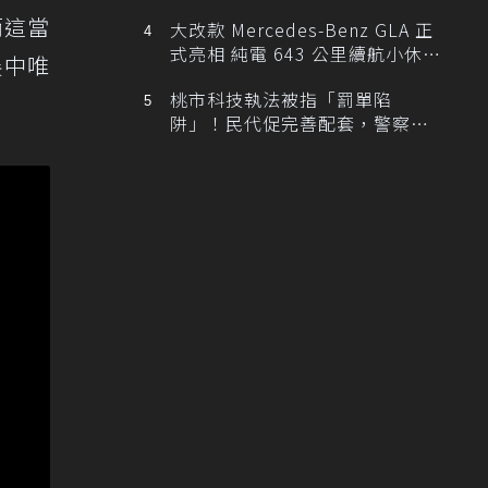
而這當
大改款 Mercedes-Benz GLA 正
式亮相 純電 643 公里續航小休
展中唯
旅！
桃市科技執法被指「罰單陷
阱」！民代促完善配套，警察局
提數據回應