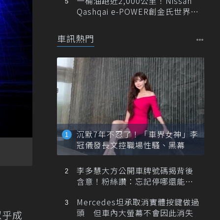
一桶油跑近2,000公里！Nissan
Qashqai e-POWER創金氏世界紀
錄
車訊熱門
沉默7年不忍了！「車界女神」李
冠儀發長文控職場性騷、黑幕
李多慧大方公開車牌號碼揭背後
含意！粉絲讚：忘記停哪還能幫
忙找車
Mercedes坦承取消實體按鍵做過
頭 但車內大螢幕不會因此消失
年似乎成