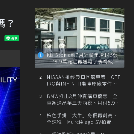
了嗎？
Kia Stonic前7月銷量年增145%
79.9萬元起再送電子後視鏡
NISSAN推經典車回廠專案 CEF
IRO與INFINITI老車原廠零件最
低1折
BMW推出8月仲夏購車優惠 全
車系送晶華三天兩夜、月付5,900
元起
棕色手排「大牛」身價再創高？
全球唯一Murciélago SV拍賣