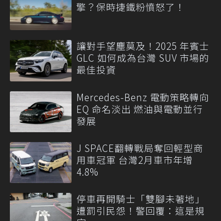
擎？保時捷鐵粉憤怒了！
讓對手望塵莫及！2025 年賓士
GLC 如何成為台灣 SUV 市場的
最佳投資
Mercedes-Benz 電動策略轉向
EQ 命名淡出 燃油與電動並行
發展
J SPACE翻轉戰局奪回輕型商
用車冠軍 台灣2月車市年增
4.8%
停車再開騎士「雙腳未著地」
遭罰引民怨！警回覆：這是規