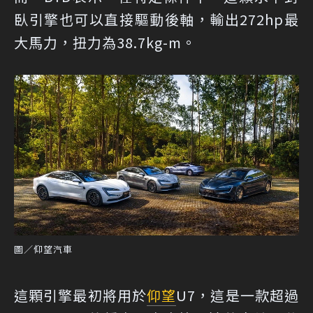
臥引擎也可以直接驅動後軸，輸出272hp最
大馬力，扭力為38.7kg-m。
圖／仰望汽車
這顆引擎最初將用於
仰望
U7，這是一款超過