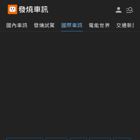
國內車訊
發燒試駕
國際車訊
電能世界
交通新訊