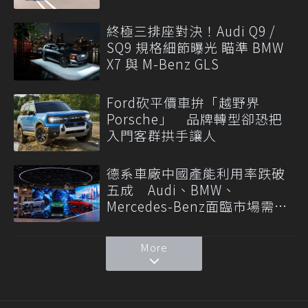
終極三排座對決！Audi Q9 /
SQ9 規格細節曝光 瞄準 BMW
X7 與 M-Benz GLS
Ford砍平價車拚「越野界
Porsche」 品牌轉型卻恐把
入門客群拱手讓人
德系車廠中國產能利用率跌破
五成 Audi、BMW、
Mercedes-Benz面臨市場需求
轉變
More