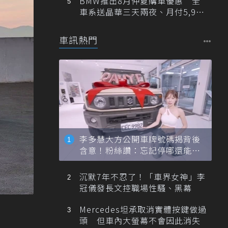
BMW推出8月仲夏購車優惠 全
車系送晶華三天兩夜、月付5,900
元起
車訊熱門
李多慧大方公開車牌號碼揭背後
含意！粉絲讚：忘記停哪還能幫
忙找車
沉默7年不忍了！「車界女神」李
冠儀發長文控職場性騷、黑幕
Mercedes坦承取消實體按鍵做過
頭 但車內大螢幕不會因此消失