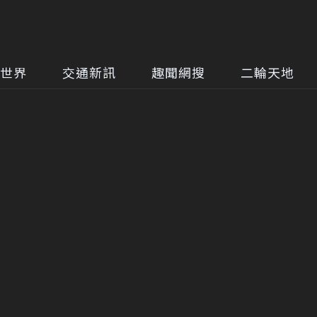
世界
交通新訊
趣聞網搜
二輪天地