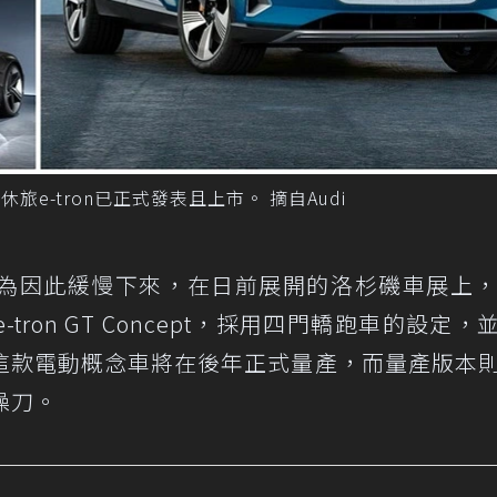
旅e-tron已正式發表且上市。 摘自Audi
為因此緩慢下來，在日前展開的洛杉磯車展上，A
e-tron GT Concept，採用四門轎跑車的設定，
這款電動概念車將在後年正式量產，而量產版本
h操刀。