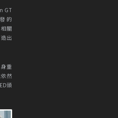
n GT
開發的
共享相關
打造出
車身重
跑依然
ED頭