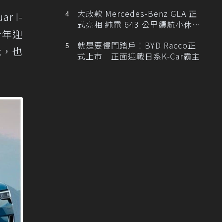
大改款 Mercedes-Benz GLA 正
r I-
式亮相 純電 643 公里續航小休
今年迎
旅！
就是要侵門踏戶！BYD Racco正
ck，也
式上市 正面迎戰日系K-Car霸主