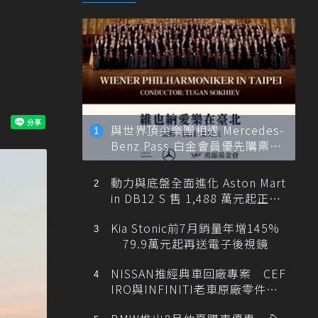
與世界頂尖樂團相遇 Mercedes-
Benz Pass 白金會員優先購票維
也納愛樂
動力與底盤全面進化 Aston Mart
in DB12 S 售 1,488 萬元起正式
登台
Kia Stonic前7月銷量年增145%
79.9萬元起再送電子後視鏡
NISSAN推經典車回廠專案 CEF
IRO與INFINITI老車原廠零件最
低1折