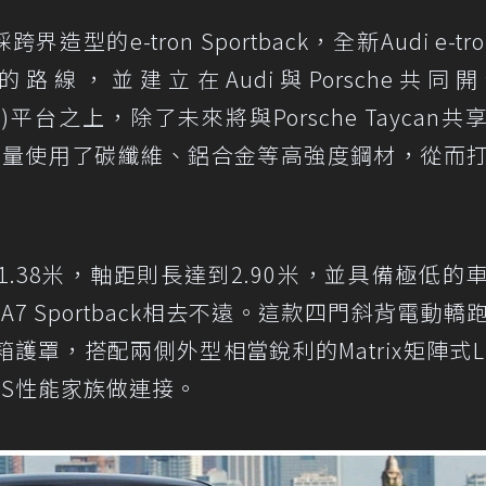
造型的e-tron Sportback，全新Audi e-tro
車的路線，並建立在Audi與Porsche共同
lectric)平台之上，除了未來將與Porsche Taycan
cept也大量使用了碳纖維、鋁合金等高強度鋼材，從而
高1.38米，軸距則長達到2.90米，並具備極低的
A7 Sportback相去不遠。這款四門斜背電動轎
罩，搭配兩側外型相當銳利的Matrix矩陣式L
S性能家族做連接。