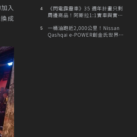
排跑車開發中！
的加入
《閃電霹靂車》35 週年計畫只剩
周邊商品！阿斯拉1:1實車與實體
c換成
展覽雙雙喊卡
一桶油跑近2,000公里！Nissan
Qashqai e-POWER創金氏世界紀
錄