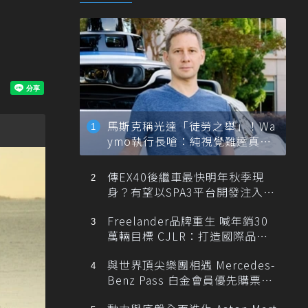
馬斯克稱光達「徒勞之舉」！Wa
ymo執行長嗆：純視覺難達真正
自動駕駛
傳EX40後繼車最快明年秋季現
身？有望以SPA3平台開發注入80
0V動力
Freelander品牌重生 喊年銷30
萬輛目標 CJLR：打造國際品牌
半數銷量來自全球！
與世界頂尖樂團相遇 Mercedes-
Benz Pass 白金會員優先購票維
也納愛樂