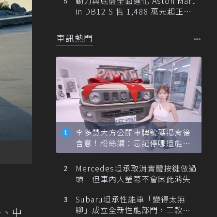
動力與底盤全面進化 Aston Mart
in DB12 S 售 1,488 萬元起正式
登台
車訊熱門
李多慧大方公開車牌號碼揭背後
含意！粉絲讚：忘記停哪還能幫
忙找車
Mercedes坦承取消實體按鍵做過
頭 但車內大螢幕不會因此消失
Subaru坦承性能車「變得太無
聊」成立全新性能部門，三款手
丹、中