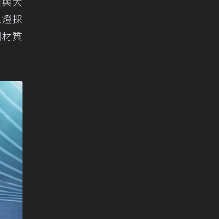
組與大
尾燈採
刮材質